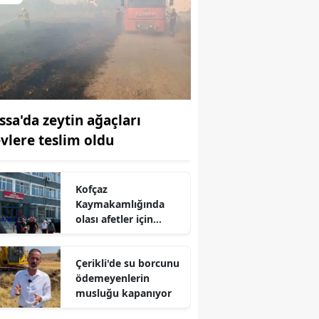
ssa'da zeytin ağaçları
evlere teslim oldu
Kofçaz
Kaymakamlığında
olası afetler için
düğmeye basıldı
Çerikli'de su borcunu
ödemeyenlerin
musluğu kapanıyor