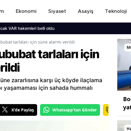
em
Ekonomi
Siyaset
Asayiş
Teknoloji
cak VAR hakemleri belli oldu
ubat tarlaları için süne alarmı verildi
M
bubat tarlaları için
ildi
süne zararlısına karşı üç köyde ilaçlama
aybı yaşamaması için sahada hummalı
Bo
ya
X'de Paylaş
Whatsapp'tan Gönder
H