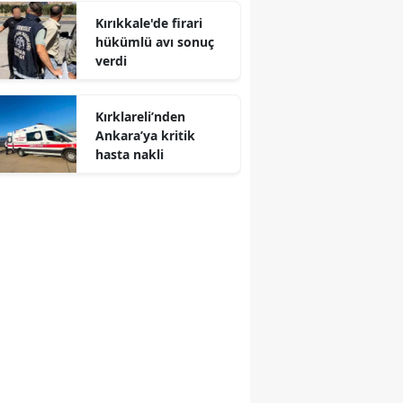
Kırıkkale'de firari
hükümlü avı sonuç
verdi
Kırklareli’nden
Ankara’ya kritik
hasta nakli