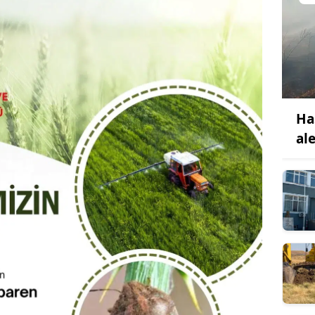
Ha
al