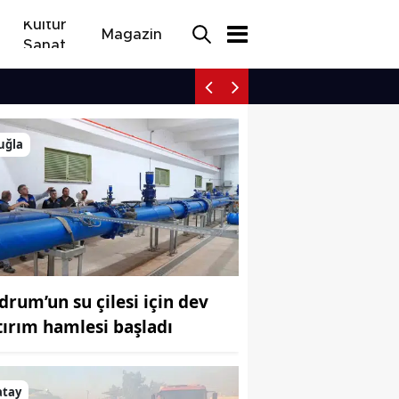
Kültür
Magazin
Sanat
Karşıyaka yönetimi trans
uğla
drum’un su çilesi için dev
tırım hamlesi başladı
atay