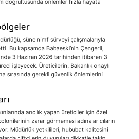
im doğrultusunda önlemler hızla hayata
bölgeler
dürlüğü, süne nimf sürveyi çalışmalarıyla
etti. Bu kapsamda Babaeski’nin Çengerli,
inde 3 Haziran 2026 tarihinden itibaren 3
eci işleyecek. Üreticilerin, Bakanlık onaylı
ama sırasında gerekli güvenlik önlemlerini
arı
ınlarında arıcılık yapan üreticiler için özel
 kolonilerinin zarar görmemesi adına arıcıların
. Müdürlük yetkilileri, hububat kalitesini
larda çiftçilerin duyuruları dikkatle takip