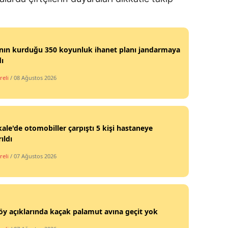
nın kurduğu 350 koyunluk ihanet planı jandarmaya
dı
reli
/ 08 Ağustos 2026
kale'de otomobiller çarpıştı 5 kişi hastaneye
ıldı
reli
/ 07 Ağustos 2026
öy açıklarında kaçak palamut avına geçit yok