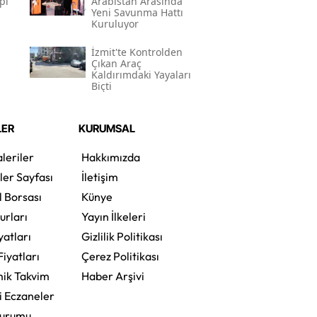
pı
Arabistan Arasında
Yeni Savunma Hattı
Kuruluyor
İzmit'te Kontrolden
Çıkan Araç
Kaldırımdaki Yayaları
Biçti
LER
KURUMSAL
leriler
Hakkımızda
ler Sayfası
İletişim
l Borsası
Künye
urları
Yayın İlkeleri
yatları
Gizlilik Politikası
Fiyatları
Çerez Politikası
ik Takvim
Haber Arşivi
i Eczaneler
Durumu