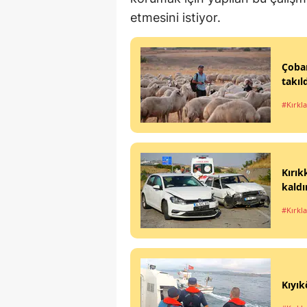
etmesini istiyor.
Çoba
takıl
#Kırkla
Kırık
kaldır
#Kırkla
Kıyık