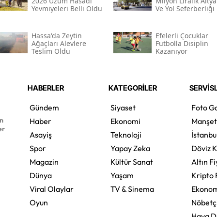
2026 Üzüm Hasadı
Milyon Liralık Altya
Yevmiyeleri Belli Oldu
Ve Yol Seferberliği
Hassa'da Zeytin
Efelerli Çocuklar
Ağaçları Alevlere
Futbolla Disiplin
Teslim Oldu
Kazanıyor
HABERLER
KATEGORİLER
SERVİS
Gündem
Siyaset
Foto Ga
en
Haber
Ekonomi
Manşet
er
Asayiş
Teknoloji
İstanbu
Spor
Yapay Zeka
Döviz K
Magazin
Kültür Sanat
Altın Fi
Dünya
Yaşam
Kripto 
Viral Olaylar
TV & Sinema
Ekonom
Oyun
Nöbetç
Hava 