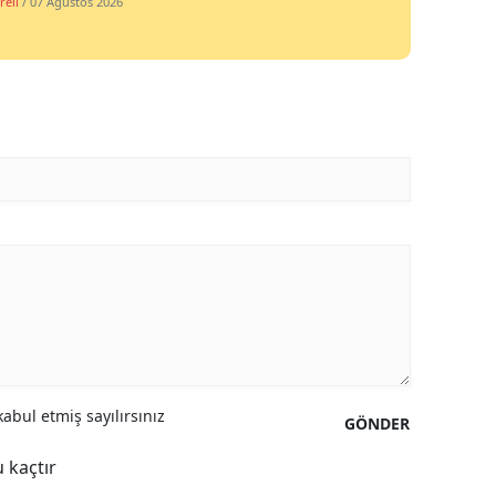
reli
/ 07 Ağustos 2026
abul etmiş sayılırsınız
GÖNDER
 kaçtır