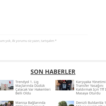
yorum yok, ilk yorumu siz yazın, tartışalım *
SON HABERLER
Trendyol 1. Lig
Karşıyaka Yönetimi
Maçlarında Düdük
Transfer Yasağını
Çalacak Var Hakemleri
Kaldırmak Için Tff I
Belli Oldu
Masaya Oturdu
Manisa Bağlarında
Denizli Buldan’da 