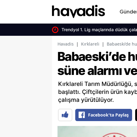
Günd
Trendyol 1. Lig maçlarında düdük çala
Havadis
|
Kırklareli
|
Babaeski’de hub
Babaeski’de hu
süne alarmı ver
Kırklareli Tarım Müdürlüğü, 
başlattı. Çiftçilerin ürün k
çalışma yürütülüyor.
Facebook'ta Paylaş