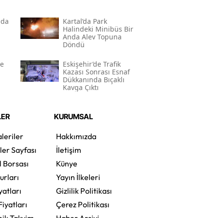
nda
Kartal’da Park
Halindeki Minibüs Bir
Anda Alev Topuna
Döndü
de
Eskişehir’de Trafik
Kazası Sonrası Esnaf
Dükkanında Bıçaklı
Kavga Çıktı
LER
KURUMSAL
leriler
Hakkımızda
ler Sayfası
İletişim
l Borsası
Künye
urları
Yayın İlkeleri
yatları
Gizlilik Politikası
Fiyatları
Çerez Politikası