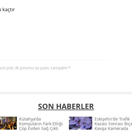
 kaçtır
yorum yok, ilk yorumu siz yazın, tartışalım *
SON HABERLER
Kütahya'da
Eskişehir’de Trafik
Komşuların Fark Ettiği
Kazası Sonrası Bıça
Çöp Evden Sağ Çıktı
Kavga Kamerada