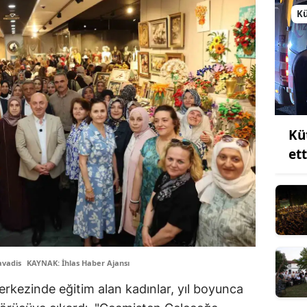
K
Kü
et
avadis
KAYNAK: İhlas Haber Ajansı
erkezinde eğitim alan kadınlar, yıl boyunca