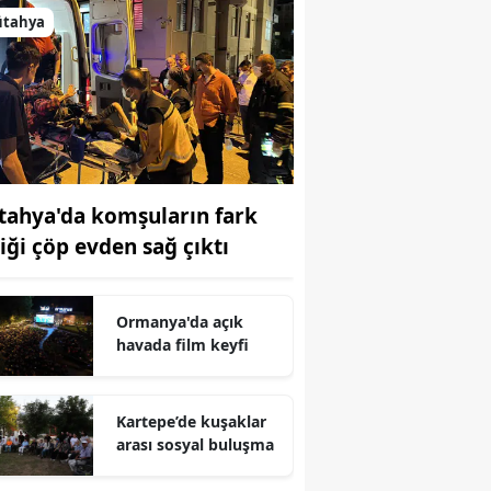
ütahya
tahya'da komşuların fark
tiği çöp evden sağ çıktı
Ormanya'da açık
havada film keyfi
Kartepe’de kuşaklar
arası sosyal buluşma