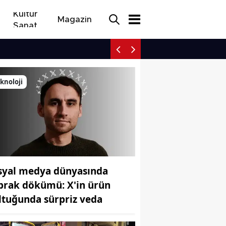
Kültür
Magazin
Sanat
Eskişehir’de trafik kaza
knoloji
syal medya dünyasında
prak dökümü: X'in ürün
ltuğunda sürpriz veda