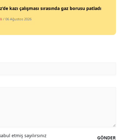
z’de kazı çalışması sırasında gaz borusu patladı
li
/ 06 Ağustos 2026
abul etmiş sayılırsınız
GÖNDER