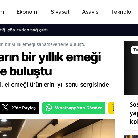
em
Ekonomi
Siyaset
Asayiş
Teknoloji
 evden sağ çıktı
ın bir yıllık emeği sanatseverlerle buluştu
Te
arın bir yıllık emeği
le buluştu
i, el emeği ürünlerini yıl sonu sergisinde
So
X'de Paylaş
Whatsapp'tan Gönder
ya
ko