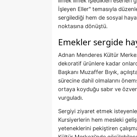
ilmek ilmek işledikleri eserler
İşleyen Eller" temasıyla düzenl
sergilediği hem de sosyal hayat
noktasına dönüştü.
Emekler sergide ha
Adnan Menderes Kültür Merkezi’
dekoratif ürünlere kadar onlarc
Başkanı Muzaffer Bıyık, açılış
sürecine dahil olmalarını önemse
ortaya koyduğu sabır ve özveri
vurguladı.
Sergiyi ziyaret etmek isteyenler 
Kursiyerlerin hem mesleki geliş
yeteneklerini pekiştiren çalış
Kültür Merkezi’nde görülebilece