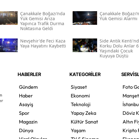
Çanakkale Boğazı’nda
Çanakkale Boğazı’
Yük Gemisi Arıza
Yük Gemisi Alarmı
Yapınca Trafik Durma
Noktasına Geldi
Nevşehir'de Feci Kaza
Side Antik Kenti'n
Yaya Hayatını Kaybetti
Korku Dolu Anlar 6
Yaşındaki Çocuk
Kuyuya Düştü
HABERLER
KATEGORİLER
SERVİS
Gündem
Siyaset
Foto Ga
en
Haber
Ekonomi
Manşet
er
Asayiş
Teknoloji
İstanbu
Spor
Yapay Zeka
Döviz K
Magazin
Kültür Sanat
Altın Fi
Dünya
Yaşam
Kripto 