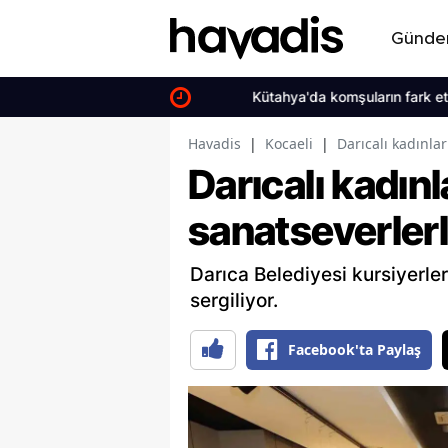
Günd
Kütahya'da komşuların fark ettiği çöp
Havadis
|
Kocaeli
|
Darıcalı kadınlar
Darıcalı kadınl
sanatseverler
Darıca Belediyesi kursiyerler
sergiliyor.
Facebook'ta Paylaş