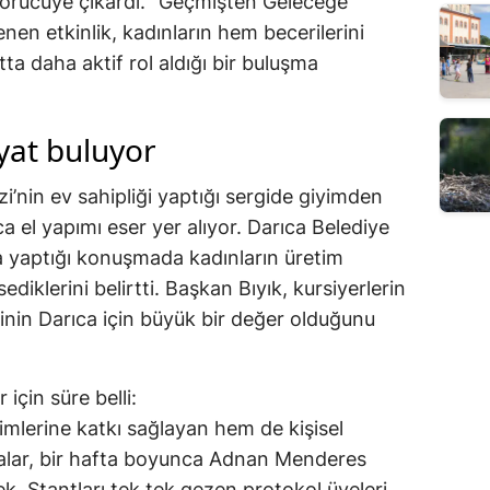
i görücüye çıkardı. "Geçmişten Geleceğe
enen etkinlik, kadınların hem becerilerini
ta daha aktif rol aldığı bir buluşma
yat buluyor
nin ev sahipliği yaptığı sergide giyimden
a el yapımı eser yer alıyor. Darıca Belediye
ta yaptığı konuşmada kadınların üretim
diklerini belirtti. Başkan Bıyık, kursiyerlerin
nin Darıca için büyük bir değer olduğunu
için süre belli:
imlerine katkı sağlayan hem de kişisel
malar, bir hafta boyunca Adnan Menderes
k. Stantları tek tek gezen protokol üyeleri,