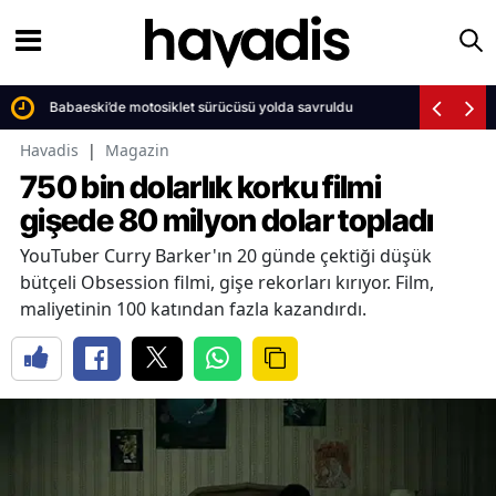
Babaeski’de motosiklet sürücüsü yolda savruldu
Havadis
|
Magazin
750 bin dolarlık korku filmi
gişede 80 milyon dolar topladı
YouTuber Curry Barker'ın 20 günde çektiği düşük
bütçeli Obsession filmi, gişe rekorları kırıyor. Film,
maliyetinin 100 katından fazla kazandırdı.