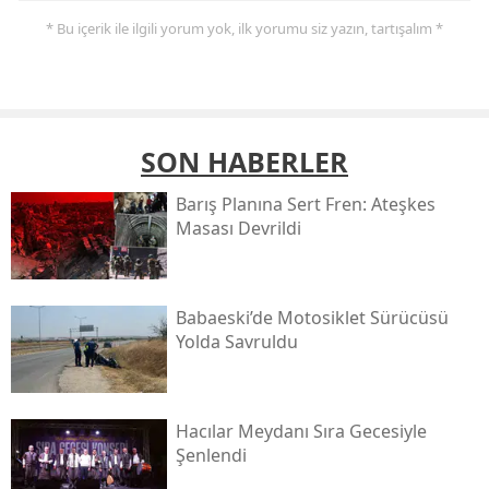
* Bu içerik ile ilgili yorum yok, ilk yorumu siz yazın, tartışalım *
SON HABERLER
Barış Planına Sert Fren: Ateşkes
Masası Devrildi
Babaeski’de Motosiklet Sürücüsü
Yolda Savruldu
Hacılar Meydanı Sıra Gecesiyle
Şenlendi