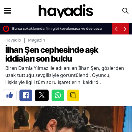
dı
Bursa sokaklarında film gibi kovalamaca ve dev ceza
Havadis
|
Magazin
İlhan Şen cephesinde aşk
iddiaları son buldu
Biran Damla Yılmaz ile adı anılan İlhan Şen, gözlerden
uzak tuttuğu sevgilisiyle görüntülendi. Oyuncu,
ilişkisiyle ilgili tüm soru işaretlerini kaldırdı.