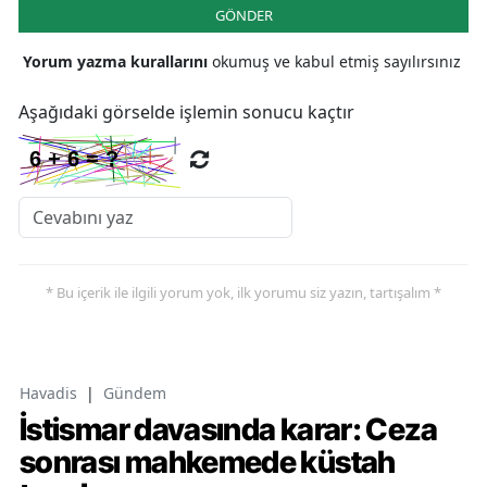
GÖNDER
Yorum yazma kurallarını
okumuş ve kabul etmiş sayılırsınız
Aşağıdaki görselde işlemin sonucu kaçtır
* Bu içerik ile ilgili yorum yok, ilk yorumu siz yazın, tartışalım *
Havadis
|
Gündem
İstismar davasında karar: Ceza
sonrası mahkemede küstah