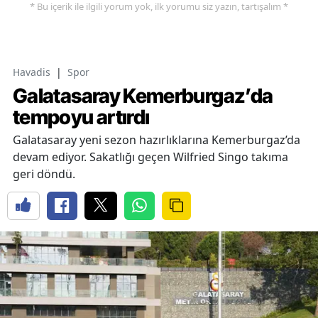
* Bu içerik ile ilgili yorum yok, ilk yorumu siz yazın, tartışalım *
Havadis
|
Spor
Galatasaray Kemerburgaz’da
tempoyu artırdı
Galatasaray yeni sezon hazırlıklarına Kemerburgaz’da
devam ediyor. Sakatlığı geçen Wilfried Singo takıma
geri döndü.