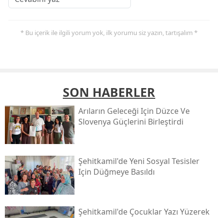
* Bu içerik ile ilgili yorum yok, ilk yorumu siz yazın, tartışalım *
SON HABERLER
Arıların Geleceği Için Düzce Ve
Slovenya Güçlerini Birleştirdi
Şehitkamil'de Yeni Sosyal Tesisler
Için Düğmeye Basıldı
Şehitkamil'de Çocuklar Yazı Yüzerek