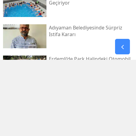
Geçiriyor
Adıyaman Belediyesinde Sürpriz
Istifa Kararı
Erdemli’de Park Halindeki Otomobil
Alevlere Teslim Oldu
Malatyalı Çocuklar Havuzda
Serinledi
Harmanlı Yeni Hizmet Binasına
Kavuşuyor