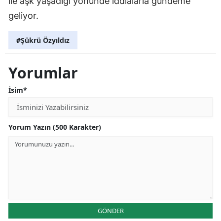
ile aşk yaşadığı yönünde iddialarla gündeme
geliyor.
#Şükrü Özyıldız
Yorumlar
İsim*
Yorum Yazın (500 Karakter)
GÖNDER