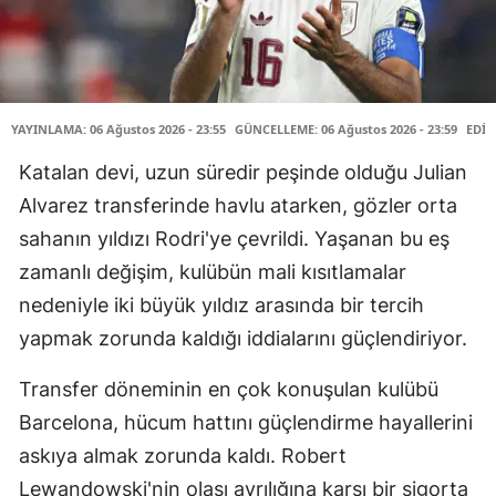
YAYINLAMA: 06 Ağustos 2026 - 23:55
GÜNCELLEME: 06 Ağustos 2026 - 23:59
EDİT
Katalan devi, uzun süredir peşinde olduğu Julian
Alvarez transferinde havlu atarken, gözler orta
sahanın yıldızı Rodri'ye çevrildi. Yaşanan bu eş
zamanlı değişim, kulübün mali kısıtlamalar
nedeniyle iki büyük yıldız arasında bir tercih
yapmak zorunda kaldığı iddialarını güçlendiriyor.
Transfer döneminin en çok konuşulan kulübü
Barcelona, hücum hattını güçlendirme hayallerini
askıya almak zorunda kaldı. Robert
Lewandowski'nin olası ayrılığına karşı bir sigorta