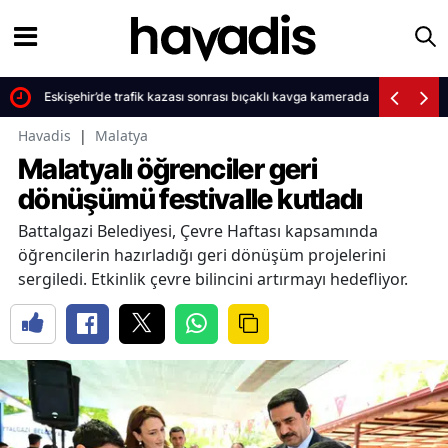
Eskişehir’de trafik kazası sonrası bıçaklı kavga kamerada
Havadis
|
Malatya
Malatyalı öğrenciler geri
dönüşümü festivalle kutladı
Battalgazi Belediyesi, Çevre Haftası kapsamında
öğrencilerin hazırladığı geri dönüşüm projelerini
sergiledi. Etkinlik çevre bilincini artırmayı hedefliyor.