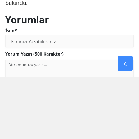
bulundu.
Yorumlar
İsim*
Yorum Yazın (500 Karakter)
GÖNDER
Yorum yazma kurallarını
okumuş ve kabul etmiş sayılırsınız
Aşağıdaki görselde işlemin sonucu kaçtır