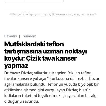
* Bu içerik ile ilgili yorum yok, ilk yorumu siz yazın, tartışalım *
Havadis
|
Gündem
Mutfaklardaki teflon
tartışmasına uzman noktayı
koydu: Çizik tava kanser
yapmaz
Dr. Yavuz Dizdar, yıllardır süregelen "çizilen teflon
tavalar kansere yol açar" korkusuna dair ezber bozan
açıklamalarda bulundu. Teflonun vücutla biyolojik bir
etkileşime girmediğini vurgulayan Dizdar, bu tür
iddiaların tüketimi teşvik etmek için yaratılan bir algı
olduğunu savundu.