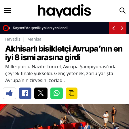
nı Tamamladı
Kayseri'de şenlik yolları yenilendi
Havadis
|
Manisa
Akhisarlı bisikletçi Avrupa’nın en
iyi 8 ismi arasına girdi
Milli sporcu Nazife Tuncel, Avrupa Şampiyonası’nda
çeyrek finale yükseldi. Genç yetenek, zorlu yarışta
Avrupa’nın zirvesini zorladı.