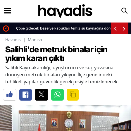
Çöpe gidecek bezelye kabukları temiz su kaynağına dönüşüyor
Havadis
|
Manisa
Salihli'de metruk binalar için
yıkım kararı çıktı
Salihli Kaymakamlığı, uyuşturucu ve suç yuvasına
dönüşen metruk binaları yıkıyor. İlçe genelindeki
tehlikeli yapılar güvenlik gerekçesiyle temizlenecek.