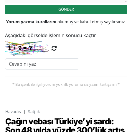
GÖNDER
Yorum yazma kurallarını
okumuş ve kabul etmiş sayılırsınız
Aşağıdaki görselde işlemin sonucu kaçtır
* Bu içerik ile ilgili yorum yok, ilk yorumu siz yazın, tartışalım *
Havadis
|
Sağlık
Çağın vebası Türkiye’yi sardı:
Son 48 yılda yüzde 300’lük artış