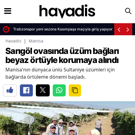
di
Trabzonspor yeni sezona Kasımpaşa maçıyla giriş yapıyor
Havadis
|
Manisa
Sarıgöl ovasında üzüm bağları
beyaz örtüyle korumaya alındı
Manisa'nın dünyaca ünlü Sultaniye üzümleri için
bağlarda örtüleme dönemi başladı.