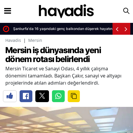
Şanlıurfa'da 16 yaşındaki genç balkondan düşerek hayatını kaybetti
Havadis
|
Mersin
Mersin iş dünyasında yeni
dönem rotası belirlendi
Mersin Ticaret ve Sanayi Odası, 4 yıllık çalışma
dönemini tamamladı. Başkan Çakır, sanayi ve altyapı
projelerinde atılan adımları değerlendirdi.