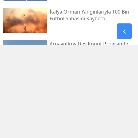
İtalya Orman Yangınlarıyla 100 Bin
Futbol Sahasını Kaybetti
Arnavutköy Dev Konut Projesinde
Sona Doğru Yaklaşılıyor
Burdur Yollarında Temmuz
Bilançosu Ağırlaştı
Karşıyaka Stadı Için Beklenen Zemin
Etüdü Ihalesi Yola Çıktı