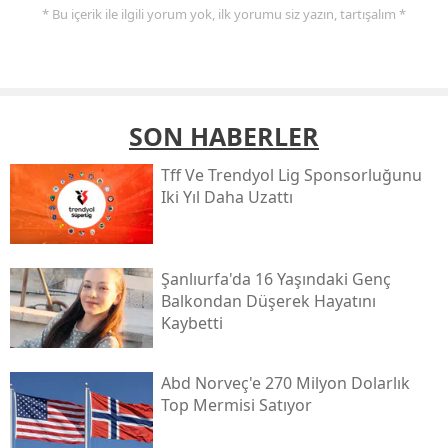
* Bu içerik ile ilgili yorum yok, ilk yorumu siz yazın, tartışalım *
SON HABERLER
Tff Ve Trendyol Lig Sponsorluğunu
Iki Yıl Daha Uzattı
Şanlıurfa'da 16 Yaşındaki Genç
Balkondan Düşerek Hayatını
Kaybetti
Abd Norveç'e 270 Milyon Dolarlık
Top Mermisi Satıyor