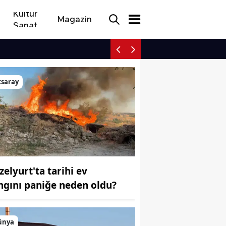
Kültür
Magazin
Sanat
Pekin basketbol dünyası
ksaray
zelyurt'ta tarihi ev
ngını paniğe neden oldu?
ünya