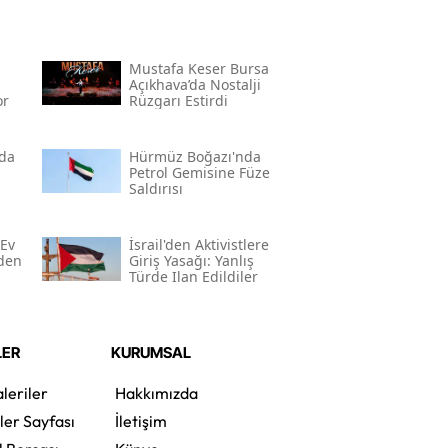
Mustafa Keser Bursa
Açıkhava’da Nostalji
or
Rüzgarı Estirdi
nda
Hürmüz Boğazı'nda
Petrol Gemisine Füze
Saldırısı
 Ev
İsrail'den Aktivistlere
den
Giriş Yasağı: Yanlış
Türde Ilan Edildiler
LER
KURUMSAL
leriler
Hakkımızda
ler Sayfası
İletişim