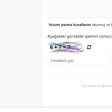
Yorum yazma kurallarını
okumuş ve k
Aşağıdaki görselde işlemin sonucu
* Bu içerik ile ilgili 