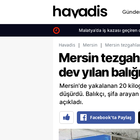
Günd
Malatya’da iş kazası geçiren operatör 
Havadis
|
Mersin
|
Mersin tezgahları
Mersin tezgahl
dev yılan balığ
Mersin'de yakalanan 20 kilog
düşürdü. Balıkçı, şifa arayan 
açıkladı.
Facebook'ta Paylaş