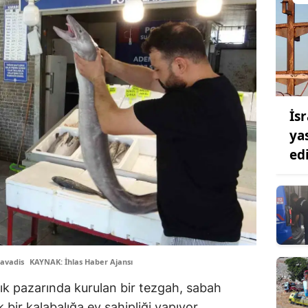
İsr
yas
edi
avadis
KAYNAK: İhlas Haber Ajansı
alık pazarında kurulan bir tezgah, sabah
k bir kalabalığa ev sahipliği yapıyor.