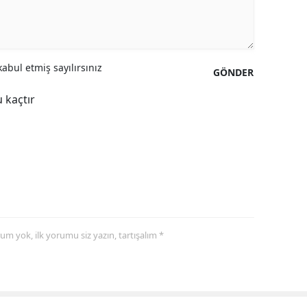
abul etmiş sayılırsınız
GÖNDER
 kaçtır
yorum yok, ilk yorumu siz yazın, tartışalım *