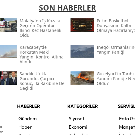
SON HABERLER
Malatya’da Iş Kazası
Pekin Basketbol
Geçiren Operatör
Dünyasının Kalbi
Ikinci Kez Hastanelik
Olmaya Hazırlanıy
Oldu
Karacabey'de
İnegöl Ormanları
Korkutan Maki
Yangın Paniği
Yangını Kontrol Altına
Alındı
Sandık Ufukta
Güzelyurt'ta Tarihi
Göründü: Çarpıcı
Yangını Paniğe Ne
Sonuç, Iki Rakibine De
Oldu?
Geçildi
HABERLER
KATEGORİLER
SERVİS
Gündem
Siyaset
Foto Ga
en
Haber
Ekonomi
Manşet
er