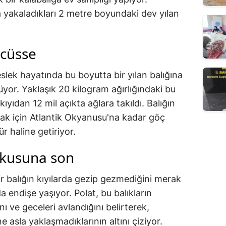
kta yakaladıkları 2 metre boyundaki dev yılan
 cüsse
eslek hayatında bu boyutta bir yılan balığına
lüyor. Yaklaşık 20 kilogram ağırlığındaki bu
ıyıdan 12 mil açıkta ağlara takıldı. Balığın
k için Atlantik Okyanusu'na kadar göç
r haline getiriyor.
rkusuna son
r balığın kıyılarda gezip gezmediğini merak
endişe yaşıyor. Polat, bu balıkların
ı ve geceleri avlandığını belirterek,
e asla yaklaşmadıklarının altını çiziyor.