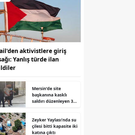
ail'den aktivistlere giriş
ağı: Yanlış türde ilan
ldiler
Mersin'de site
başkanına kasklı
saldırı düzenleyen 3
kişi tutuklandı
Zeyker Yaylası’nda su
çilesi bitti kapasite iki
katına çıktı