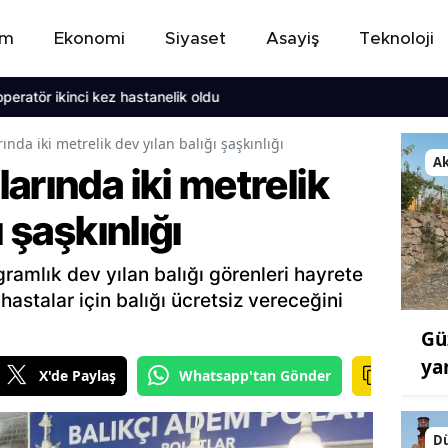
em
Ekonomi
Siyaset
Asayiş
Teknoloji
ikinci kez hastanelik oldu
nda iki metrelik dev yılan balığı şaşkınlığı
A
arında iki metrelik
ı şaşkınlığı
ramlık dev yılan balığı görenleri hayrete
hastalar için balığı ücretsiz vereceğini
Gü
ya
X'de Paylaş
Whatsapp'tan Gönder
D