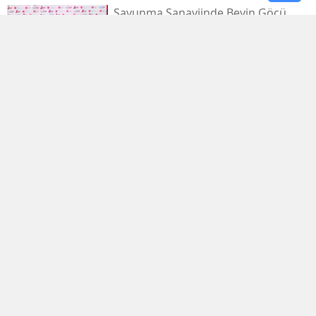
Savunma Sanayiinde Beyin Göçü
Tersine Döndü
Metro Ve Tramvaylarda Vagon
Karmaşasına Renkli Çözüm Önerisi
Arabanlılar 50 Yıllık Şifalı Suyun
Peşine Düştü
Hekimhan’ın Çehresini Değiştirecek
1,5 Milyar Liralık Dev Yatırım
Denizli'de Okula Kayıt Yaptıran