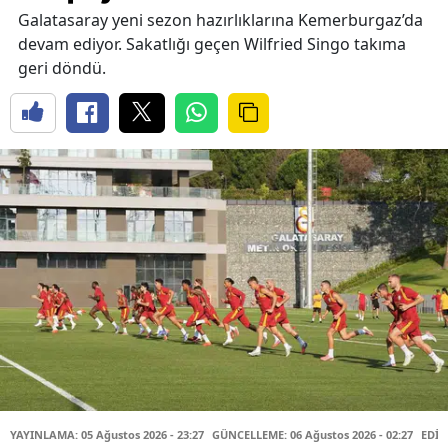
Galatasaray yeni sezon hazırlıklarına Kemerburgaz’da
devam ediyor. Sakatlığı geçen Wilfried Singo takıma
geri döndü.
YAYINLAMA: 05 Ağustos 2026 - 23:27
GÜNCELLEME: 06 Ağustos 2026 - 02:27
EDİT