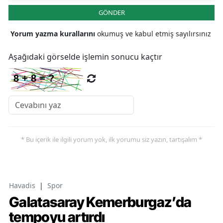
GÖNDER
Yorum yazma kurallarını
okumuş ve kabul etmiş sayılırsınız
Aşağıdaki görselde işlemin sonucu kaçtır
* Bu içerik ile ilgili yorum yok, ilk yorumu siz yazın, tartışalım *
Havadis
|
Spor
Galatasaray Kemerburgaz’da
tempoyu artırdı