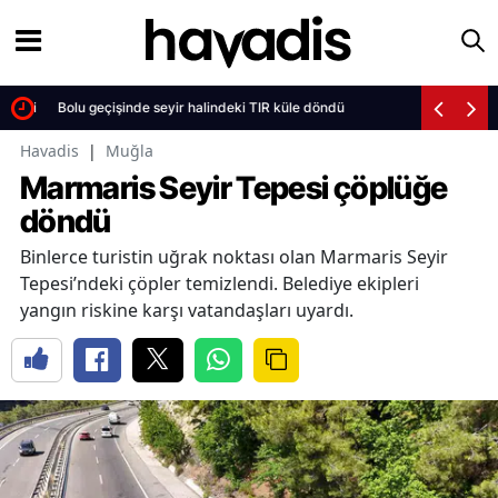
etti
Bolu geçişinde seyir halindeki TIR küle döndü
Havadis
|
Muğla
Marmaris Seyir Tepesi çöplüğe
döndü
Binlerce turistin uğrak noktası olan Marmaris Seyir
Tepesi’ndeki çöpler temizlendi. Belediye ekipleri
yangın riskine karşı vatandaşları uyardı.