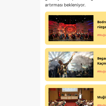
artırması bekleniyor.
Bodr
rüzga
#Muğl
Began
Kaçma
#Muğl
Muğla
#Muğl