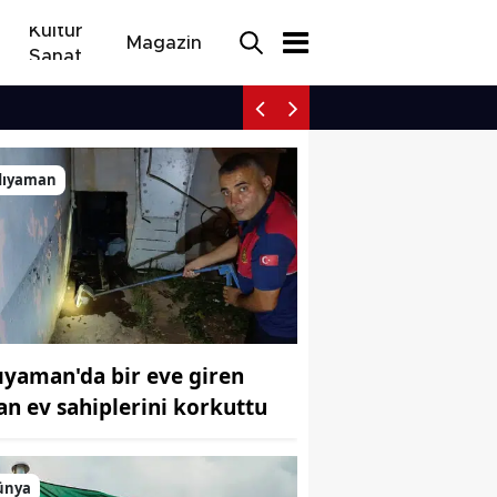
Kültür
Magazin
Sanat
Daha 17 dizisi kış sezon
dıyaman
ıyaman'da bir eve giren
lan ev sahiplerini korkuttu
ünya