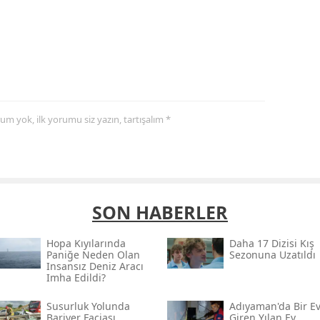
yorum yok, ilk yorumu siz yazın, tartışalım *
SON HABERLER
Hopa Kıyılarında
Daha 17 Dizisi Kış
Paniğe Neden Olan
Sezonuna Uzatıldı
Insansız Deniz Aracı
Imha Edildi?
Susurluk Yolunda
Adıyaman'da Bir E
Bariyer Faciası
Giren Yılan Ev