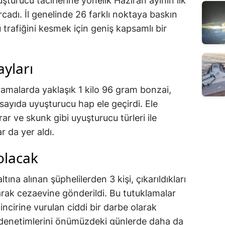
şturucu tacirlerine yönelik Haziran ayının ilk
cadı. İl genelinde 26 farklı noktaya baskın
trafiğini kesmek için geniş kapsamlı bir
yları
ramalarda yaklaşık 1 kilo 96 gram bonzai,
sayıda uyuşturucu hap ele geçirdi. Ele
ar ve skunk gibi uyuşturucu türleri ile
r da yer aldı.
olacak
na alınan şüphelilerden 3 kişi, çıkarıldıkları
ak cezaevine gönderildi. Bu tutuklamalar
ncirine vurulan ciddi bir darbe olarak
i denetimlerini önümüzdeki günlerde daha da