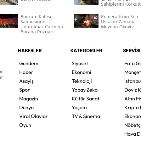
Sahiplerini Korkut
Bodrum Kalesi
Kemeraltı’nın Son
Sahnesinde
Ustaları Zamana
Unutulmaz Carmina
Meydan Okuyor
Burana Rüzgarı
HABERLER
KATEGORİLER
SERVİS
Gündem
Siyaset
Foto Ga
en
Haber
Ekonomi
Manşet
er
Asayiş
Teknoloji
İstanbu
Spor
Yapay Zeka
Döviz K
Magazin
Kültür Sanat
Altın Fi
Dünya
Yaşam
Kripto 
Viral Olaylar
TV & Sinema
Ekonom
Oyun
Nöbetç
Hava 