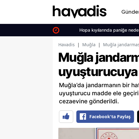
Günd
Hopa kıyılarında paniğe neden olan in
Havadis
|
Muğla
|
Muğla jandarmas
Muğla jandar
uyuşturucuya
Muğla’da jandarmanın bir ha
uyuşturucu madde ele geçiril
cezaevine gönderildi.
Facebook'ta Paylaş