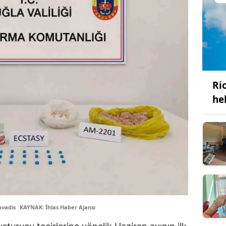
Ri
he
avadis
KAYNAK: İhlas Haber Ajansı