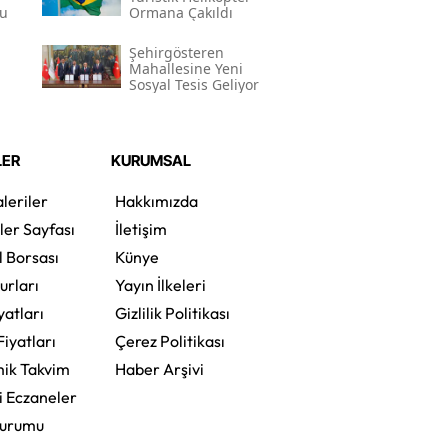
tu
Ormana Çakıldı
Şehirgösteren
Mahallesine Yeni
Sosyal Tesis Geliyor
LER
KURUMSAL
leriler
Hakkımızda
ler Sayfası
İletişim
l Borsası
Künye
urları
Yayın İlkeleri
yatları
Gizlilik Politikası
Fiyatları
Çerez Politikası
ik Takvim
Haber Arşivi
i Eczaneler
Durumu