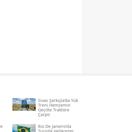
Sivas Şarkışla’da Yük
Treni Hemzemin
Geçitte Traktöre
Çarptı
ve
Rio De Janeiro'da
Turistik Helikopter