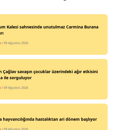
um Kalesi sahnesinde unutulmaz Carmina Burana
rı
a
/ 09 Ağustos 2026
 Çağlav savaşın çocuklar üzerindeki ağır etkisini
 ile sorguluyor
a
/ 09 Ağustos 2026
 hayvancılığında hastalıktan ari dönem başlıyor
a
/ 09 Ağustos 2026