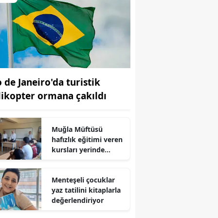
o de Janeiro'da turistik
likopter ormana çakıldı
Muğla Müftüsü
hafızlık eğitimi veren
kursları yerinde
inceledi
Menteşeli çocuklar
yaz tatilini kitaplarla
değerlendiriyor