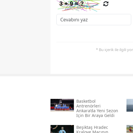
* Bu içerik ile ilgili 
Basketbol
Antrenörleri
Ankara’da Yeni Sezon
Için Bir Araya Geldi
Beşiktaş Hradec
Kralove Maçının