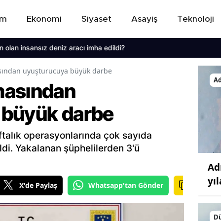
em
Ekonomi
Siyaset
Asayiş
Teknoloji
sansız deniz aracı imha edildi?
ından uyuşturucuya büyük darbe
A
masından
 büyük darbe
ftalık operasyonlarında çok sayıda
di. Yakalanan şüphelilerden 3'ü
Ad
yı
X'de Paylaş
Whatsapp'tan Gönder
D