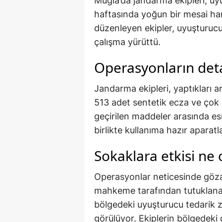
Muğla’da jandarma ekipleri, uyu
haftasında yoğun bir mesai har
düzenleyen ekipler, uyuşturucu 
çalışma yürüttü.
Operasyonların deta
Jandarma ekipleri, yaptıkları a
513 adet sentetik ecza ve çok 
geçirilen maddeler arasında esr
birlikte kullanıma hazır aparatla
Sokaklara etkisi ne 
Operasyonlar neticesinde gözaltı
mahkeme tarafından tutuklanar
bölgedeki uyuşturucu tedarik zi
görülüyor. Ekiplerin bölgedek