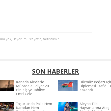
yorum yok, ilk yorumu siz yazın, tartışalım *
SON HABERLER
Kanada Alevlerle
Hürmüz Boğazı Içi
Mücadele Ediyor 20
Diplomasi Trafiği H
Bin Kişiye Tahliye
Kazandı
Emri Geldi
Taşucu’nda Polis Hem
Aleyna Tilki
Karadan Hem
Hayranlarına Ateş