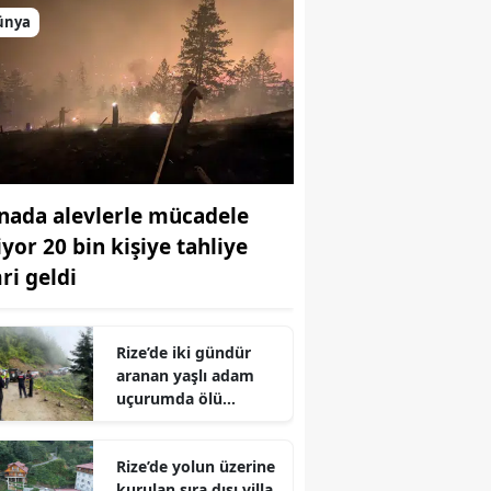
ünya
nada alevlerle mücadele
iyor 20 bin kişiye tahliye
ri geldi
Rize’de iki gündür
aranan yaşlı adam
uçurumda ölü
bulundu
Rize’de yolun üzerine
kurulan sıra dışı villa