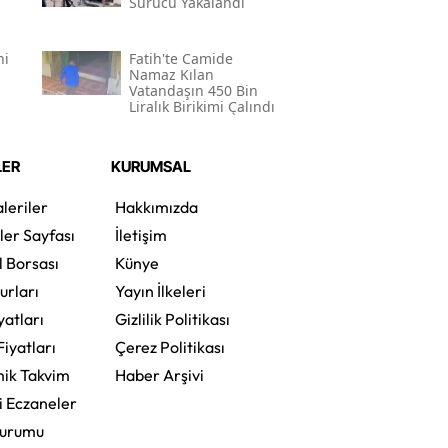
Sürücü Yakalandı
ni
Fatih'te Camide
Namaz Kılan
Vatandaşın 450 Bin
Liralık Birikimi Çalındı
LER
KURUMSAL
leriler
Hakkımızda
ler Sayfası
İletişim
l Borsası
Künye
urları
Yayın İlkeleri
yatları
Gizlilik Politikası
Fiyatları
Çerez Politikası
ik Takvim
Haber Arşivi
i Eczaneler
Durumu