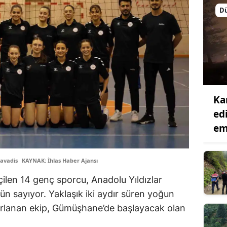
D
Ka
ed
em
avadis
KAYNAK: İhlas Haber Ajansı
eçilen 14 genç sporcu, Anadolu Yıldızlar
ün sayıyor. Yaklaşık iki aydır süren yoğun
ırlanan ekip, Gümüşhane’de başlayacak olan