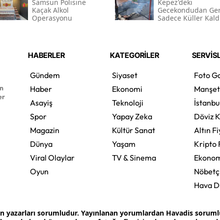
Samsun Polisine
Kepez'deki
Kaçak Alkol
Gecekondudan Ger
Operasyonu
Sadece Küller Kald
HABERLER
KATEGORİLER
SERVİS
Gündem
Siyaset
Foto Ga
en
Haber
Ekonomi
Manşet
er
Asayiş
Teknoloji
İstanbu
Spor
Yapay Zeka
Döviz K
Magazin
Kültür Sanat
Altın Fi
Dünya
Yaşam
Kripto 
Viral Olaylar
TV & Sinema
Ekonom
Oyun
Nöbetç
Hava 
an yazarları sorumludur. Yayınlanan yorumlardan Havadis sorumlu 