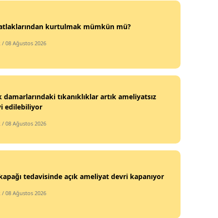
 çatlaklarından kurtulmak mümkün mü?
k
/ 08 Ağustos 2026
 damarlarındaki tıkanıklıklar artık ameliyatsız
i edilebiliyor
k
/ 08 Ağustos 2026
kapağı tedavisinde açık ameliyat devri kapanıyor
k
/ 08 Ağustos 2026