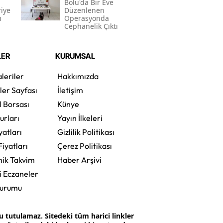
Bolu'da Bir Eve
iye
Düzenlenen
ı
Operasyonda
Cephanelik Çıktı
LER
KURUMSAL
leriler
Hakkımızda
ler Sayfası
İletişim
l Borsası
Künye
urları
Yayın İlkeleri
yatları
Gizlilik Politikası
Fiyatları
Çerez Politikası
ik Takvim
Haber Arşivi
i Eczaneler
Durumu
tutulamaz. Sitedeki tüm harici linkler