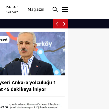
Kültür
Magazin
Sanat
Maden işçileri Ankara so
yaset
yseri Ankara yolculuğu 1
at 45 dakikaya iniyor
nkara