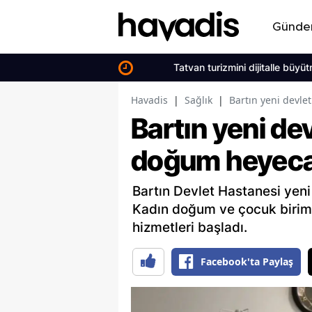
Günd
Tatvan turizmini dijitalle büyütme plan
Havadis
|
Sağlık
|
Bartın yeni devle
Bartın yeni de
doğum heyeca
Bartın Devlet Hastanesi yeni
Kadın doğum ve çocuk biriml
hizmetleri başladı.
Facebook'ta Paylaş