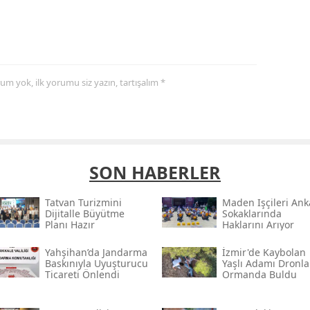
yorum yok, ilk yorumu siz yazın, tartışalım *
SON HABERLER
Tatvan Turizmini
Maden Işçileri Ank
Dijitalle Büyütme
Sokaklarında
Planı Hazır
Haklarını Arıyor
Yahşihan’da Jandarma
İzmir'de Kaybolan
Baskınıyla Uyuşturucu
Yaşlı Adamı Dronla
Ticareti Önlendi
Ormanda Buldu