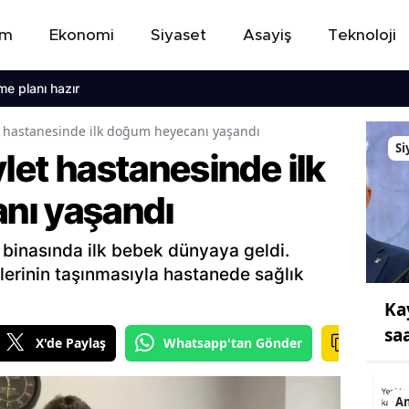
em
Ekonomi
Siyaset
Asayiş
Teknoloji
ı hazır
t hastanesinde ilk doğum heyecanı yaşandı
Si
vlet hastanesinde ilk
nı yaşandı
 binasında ilk bebek dünyaya geldi.
erinin taşınmasıyla hastanede sağlık
Ka
sa
X'de Paylaş
Whatsapp'tan Gönder
A