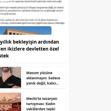
 yıllık bekleyişin ardından
len ikizlere devletten özel
stek
Masum yüzüne
aldanmayın: Sadece
yanık değil, kalıcı
hasar bırakıyor
Meclis’te sezaryen
tartışması: Kadın
vekillerden tepki