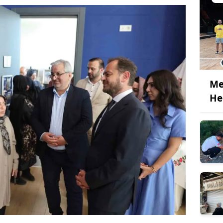
Me
He