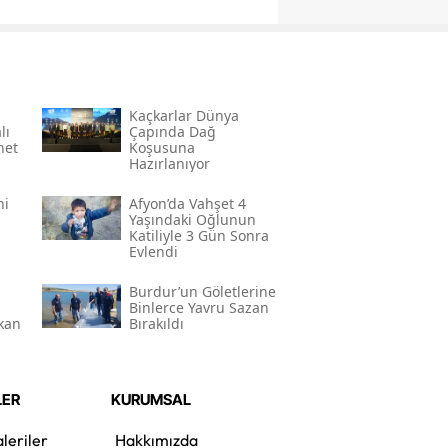
Kaçkarlar Dünya
lı
Çapında Dağ
net
Koşusuna
Hazırlanıyor
ni
Afyon’da Vahşet 4
Yaşındaki Oğlunun
Katiliyle 3 Gün Sonra
Evlendi
Burdur’un Göletlerine
Binlerce Yavru Sazan
kan
Bırakıldı
LER
KURUMSAL
leriler
Hakkımızda