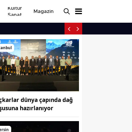
Kültür
Magazin
Sanat
Samsunspor savunmayı P
tanbul
çkarlar dünya çapında dağ
şusuna hazırlanıyor
ersin