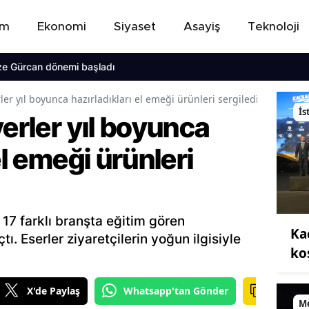
em
Ekonomi
Siyaset
Asayiş
Teknoloji
can dönemi başladı
rler yıl boyunca hazırladıkları el emeği ürünleri sergiledi
İs
yerler yıl boyunca
el emeği ürünleri
 17 farklı branşta eğitim gören
Ka
çtı. Eserler ziyaretçilerin yoğun ilgisiyle
ko
X'de Paylaş
Whatsapp'tan Gönder
M