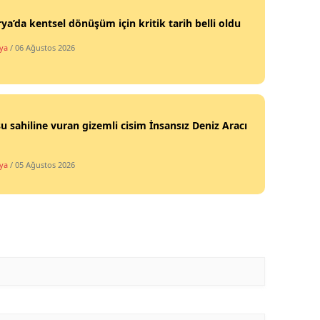
ya’da kentsel dönüşüm için kritik tarih belli oldu
ya
/ 06 Ağustos 2026
u sahiline vuran gizemli cisim İnsansız Deniz Aracı
ya
/ 05 Ağustos 2026