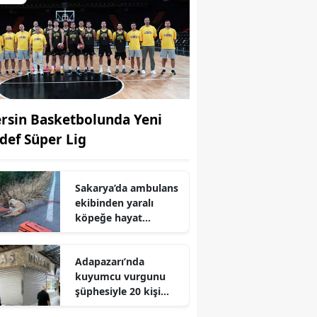
rsin Basketbolunda Yeni
def Süper Lig
Sakarya’da ambulans
ekibinden yaralı
köpeğe hayat
kurtaran dokunuş
Adapazarı’nda
kuyumcu vurgunu
şüphesiyle 20 kişi
mağdur oldu