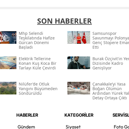
SON HABERLER
Mhp Selendi
Samsunspor
Teşkilatında Hafize
Savunmayı Polonya
Gürcan Dönemi
Genç Stopere Ema
Başladı
Etti
Elektrik Tellerine
Burak Özçivit'in Ye
Konan Kuş Koca Bir
Dizisinde Kadro
Tarlayı Küle Çevirdi
Genişliyor
Nilüfer’de Otluk
Çanakkale’yi Yasa
Yangını Büyümeden
Boğan Ölümün
Söndürüldü
Ardından Yürek Ya
Detay Ortaya Çıktı
HABERLER
KATEGORİLER
SERVİS
Gündem
Siyaset
Foto Ga