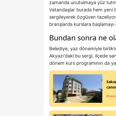
zamanda unutulmaya yüz tutmuş
Vatandaşlar burada hem yeni bi
sergileyerek özgüven tazeliyo
branşlarda kurslara başlamayı d
Bundan sonra ne ol
Belediye, yaz dönemiyle birlikt
Akyazı'daki bu sergi, ilçede sana
dönem kurs programının da ya
Sakar
canın
#Sakar