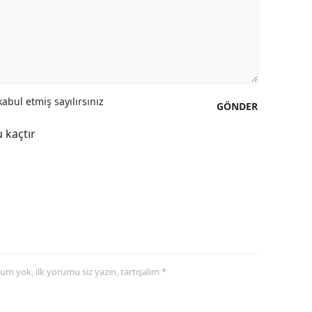
abul etmiş sayılırsınız
GÖNDER
 kaçtır
yorum yok, ilk yorumu siz yazın, tartışalım *