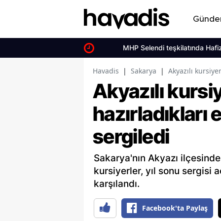
Günd
MHP Selendi teşkilatında Hafize Gür
Havadis
|
Sakarya
|
Akyazılı kursiye
Akyazılı kursi
hazırladıkları 
sergiledi
Sakarya'nın Akyazı ilçesinde
kursiyerler, yıl sonu sergisi a
karşılandı.
Facebook'ta Paylaş