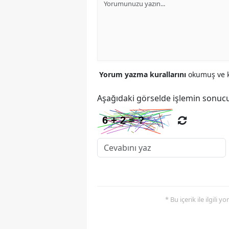
Yorum yazma kurallarını
okumuş ve k
Aşağıdaki görselde işlemin sonucu
* Bu içerik ile ilgili 