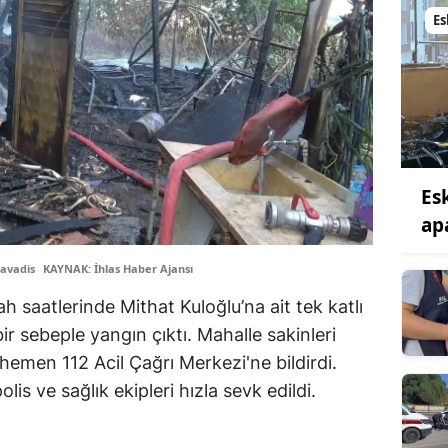
Es
Es
ap
avadis
KAYNAK: İhlas Haber Ajansı
 saatlerinde Mithat Kuloğlu’na ait tek katlı
r sebeple yangın çıktı. Mahalle sakinleri
emen 112 Acil Çağrı Merkezi'ne bildirdi.
lis ve sağlık ekipleri hızla sevk edildi.