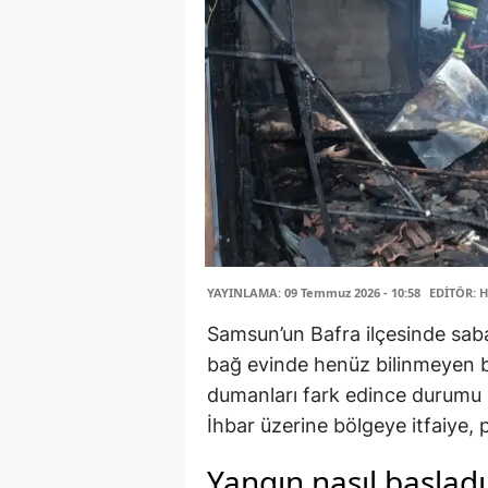
YAYINLAMA: 09 Temmuz 2026 - 10:58
EDİTÖR: H
Samsun’un Bafra ilçesinde sabah
bağ evinde henüz bilinmeyen bi
dumanları fark edince durumu h
İhbar üzerine bölgeye itfaiye, po
Yangın nasıl başladı