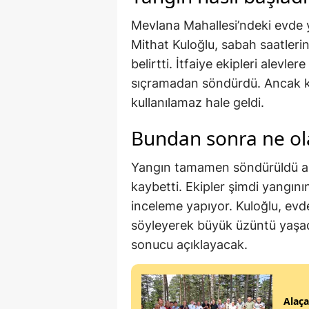
Mevlana Mahallesi’ndeki evde y
Mithat Kuloğlu, sabah saatleri
belirtti. İtfaiye ekipleri alevl
sıçramadan söndürdü. Ancak ko
kullanılamaz hale geldi.
Bundan sonra ne ol
Yangın tamamen söndürüldü an
kaybetti. Ekipler şimdi yangını
inceleme yapıyor. Kuloğlu, evde
söyleyerek büyük üzüntü yaşadı
sonucu açıklayacak.
Alaça