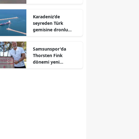
Karadeniz’de
seyreden Türk
gemisine dronlu
saldırı
Samsunspor'da
Thorsten Fink
dönemi yeni
transferlerle
güçleniyor