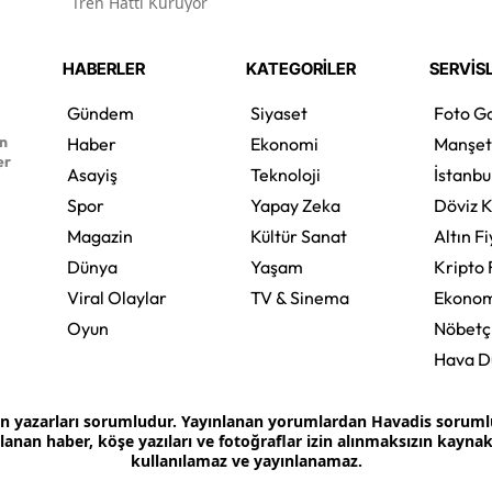
Tren Hattı Kuruyor
HABERLER
KATEGORİLER
SERVİS
Gündem
Siyaset
Foto Ga
en
Haber
Ekonomi
Manşet
er
Asayiş
Teknoloji
İstanbu
Spor
Yapay Zeka
Döviz K
Magazin
Kültür Sanat
Altın Fi
Dünya
Yaşam
Kripto 
Viral Olaylar
TV & Sinema
Ekonom
Oyun
Nöbetç
Hava 
an yazarları sorumludur. Yayınlanan yorumlardan Havadis sorumlu 
ınlanan haber, köşe yazıları ve fotoğraflar izin alınmaksızın kayn
kullanılamaz ve yayınlanamaz.