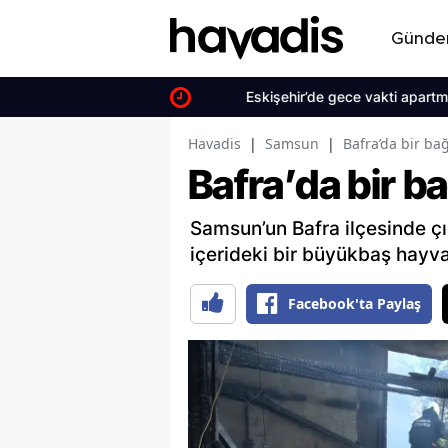
Günd
Eskişehir’de gece vakti apartman yang
Havadis
|
Samsun
|
Bafra’da bir ba
Bafra’da bir b
Samsun’un Bafra ilçesinde çı
içerideki bir büyükbaş hayva
Facebook'ta Paylaş