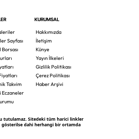
LER
KURUMSAL
leriler
Hakkımızda
ler Sayfası
İletişim
l Borsası
Künye
urları
Yayın İlkeleri
yatları
Gizlilik Politikası
Fiyatları
Çerez Politikası
ik Takvim
Haber Arşivi
i Eczaneler
Durumu
tutulamaz. Sitedeki tüm harici linkler
ak gösterilse dahi herhangi bir ortamda