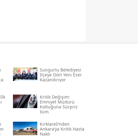
n
Sungurlu Belediyesi
Ilçeye Dört Yeni Eser
ca
Kazandırıyor
Ilk
Kritik Değişim:
ı
Emniyet Müdürü
Koltuğuna Sürpriz
Isim
e
Kırklareli’nden
ın
Ankara’ya Kritik Hasta
u
Nakli