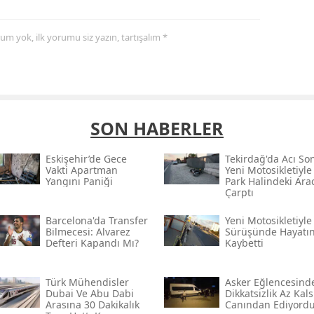
yorum yok, ilk yorumu siz yazın, tartışalım *
SON HABERLER
Eskişehir’de Gece
Tekirdağ'da Acı So
Vakti Apartman
Yeni Motosikletiyle
Yangını Paniği
Park Halindeki Ara
Çarptı
Barcelona'da Transfer
Yeni Motosikletiyle 
Bilmecesi: Alvarez
Sürüşünde Hayatın
Defteri Kapandı Mı?
Kaybetti
Türk Mühendisler
Asker Eğlencesind
Dubai Ve Abu Dabi
Dikkatsizlik Az Kals
Arasına 30 Dakikalık
Canından Ediyord