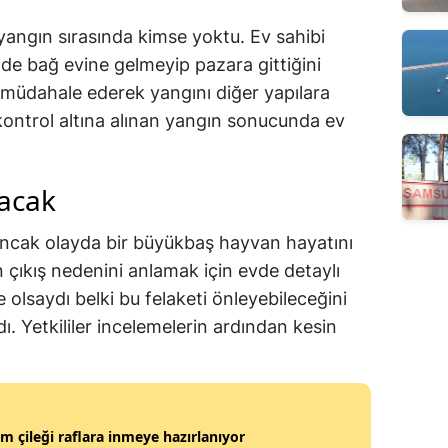
angın sırasında kimse yoktu. Ev sahibi
nde bağ evine gelmeyip pazara gittiğini
ere müdahale ederek yangını diğer yapılara
ntrol altına alınan yangın sonucunda ev
acak
cak olayda bir büyükbaş hayvan hayatını
n çıkış nedenini anlamak için evde detaylı
 olsaydı belki bu felaketi önleyebileceğini
. Yetkililer incelemelerin ardından kesin
m çileği raflara inmeye hazırlanıyor