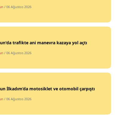
un
/ 06 Ağustos 2026
n'da trafikte ani manevra kazaya yol açtı
un
/ 06 Ağustos 2026
n İlkadım’da motosiklet ve otomobil çarpıştı
un
/ 06 Ağustos 2026