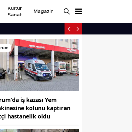
Kültür
Magazin
Sanat
Tekirdağ'da acı son Yeni
orum
rum'da iş kazası Yem
kinesine kolunu kaptıran
ftçi hastanelik oldu