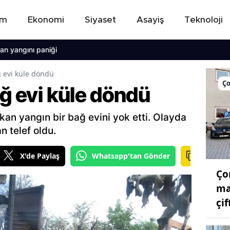
em
Ekonomi
Siyaset
Asayiş
Teknoloji
ını paniği
ğ evi küle döndü
Ç
ağ evi küle döndü
kan yangın bir bağ evini yok etti. Olayda
n telef oldu.
X'de Paylaş
Whatsapp'tan Gönder
Ço
ma
çi