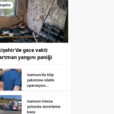
kişehir
kişehir’de gece vakti
artman yangını paniği
Samsun'da klip
çekimine silahlı
operasyon
düzenlendi
Samsun Havza
yolunda zincirleme
kaza