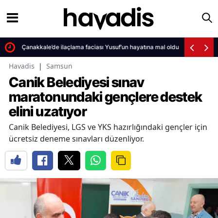
Çanakkale’de ilaçlama faciası Yusuf’un hayatına mal oldu
Havadis
|
Samsun
Canik Belediyesi sınav
maratonundaki gençlere destek
elini uzatıyor
Canik Belediyesi, LGS ve YKS hazırlığındaki gençler için
ücretsiz deneme sınavları düzenliyor.