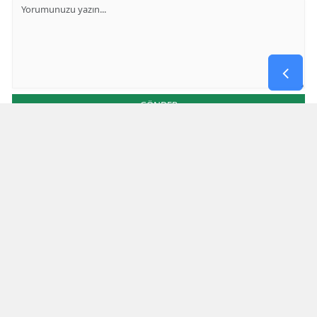
GÖNDER
Yorum yazma kurallarını
okumuş ve kabul etmiş sayılırsınız
Aşağıdaki görselde işlemin sonucu kaçtır
* Bu içerik ile ilgili yorum yok, ilk yorumu siz yazın, tartışalım *