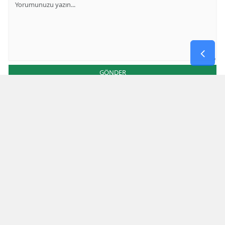
GÖNDER
Yorum yazma kurallarını
okumuş ve kabul etmiş sayılırsınız
Aşağıdaki görselde işlemin sonucu kaçtır
* Bu içerik ile ilgili yorum yok, ilk yorumu siz yazın, tartışalım *