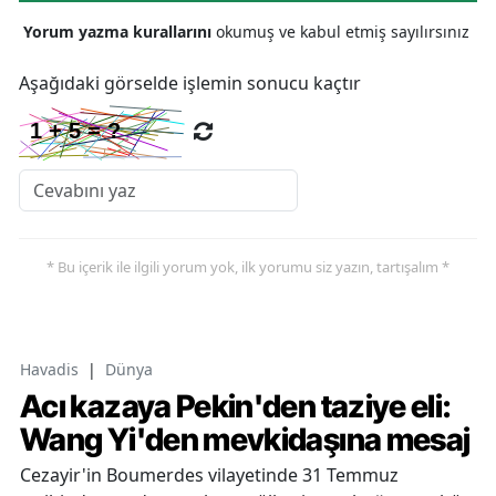
Yorum yazma kurallarını
okumuş ve kabul etmiş sayılırsınız
Aşağıdaki görselde işlemin sonucu kaçtır
* Bu içerik ile ilgili yorum yok, ilk yorumu siz yazın, tartışalım *
Havadis
|
Dünya
Acı kazaya Pekin'den taziye eli:
Wang Yi'den mevkidaşına mesaj
Cezayir'in Boumerdes vilayetinde 31 Temmuz