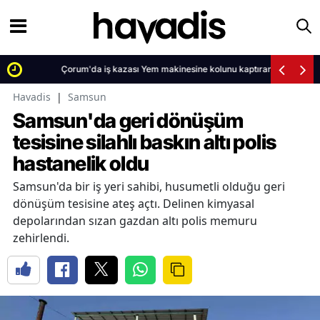
Çorum'da iş kazası Yem makinesine kolunu kaptıran çiftçi hastanelik ol
Havadis
|
Samsun
Samsun'da geri dönüşüm
tesisine silahlı baskın altı polis
hastanelik oldu
Samsun'da bir iş yeri sahibi, husumetli olduğu geri
dönüşüm tesisine ateş açtı. Delinen kimyasal
depolarından sızan gazdan altı polis memuru
zehirlendi.