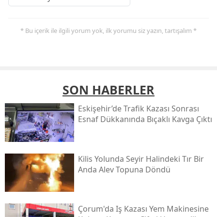
* Bu içerik ile ilgili yorum yok, ilk yorumu siz yazın, tartışalım *
SON HABERLER
Eskişehir’de Trafik Kazası Sonrası
Esnaf Dükkanında Bıçaklı Kavga Çıktı
Kilis Yolunda Seyir Halindeki Tır Bir
Anda Alev Topuna Döndü
Çorum'da Iş Kazası Yem Makinesine