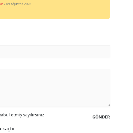
un
/ 09 Ağustos 2026
abul etmiş sayılırsınız
GÖNDER
 kaçtır