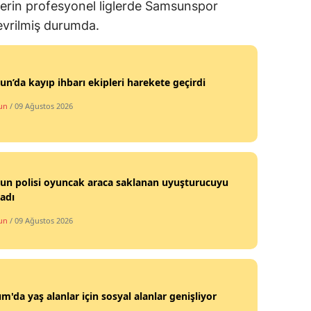
lerin profesyonel liglerde Samsunspor
evrilmiş durumda.
n’da kayıp ihbarı ekipleri harekete geçirdi
un
/ 09 Ağustos 2026
un polisi oyuncak araca saklanan uyuşturucuyu
adı
un
/ 09 Ağustos 2026
ım'da yaş alanlar için sosyal alanlar genişliyor