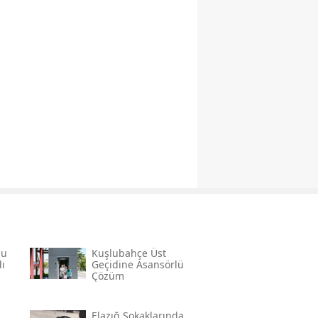
lu
Kuşlubahçe Üst
ı
Geçidine Asansörlü
Çözüm
Elazığ Sokaklarında