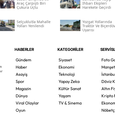
Araç Çarpıştı Biri
Ihbarı Ekipleri
Çukura Uçtu
Harekete Geçirdi
Selçuklu’da Mahalle
Yozgat Yollarında
Yolları Yenilendi
Traktör Ve Biçerdö
Uyarısı
HABERLER
KATEGORİLER
SERVİS
Gündem
Siyaset
Foto Ga
en
Haber
Ekonomi
Manşet
er
Asayiş
Teknoloji
İstanbu
Spor
Yapay Zeka
Döviz K
Magazin
Kültür Sanat
Altın Fi
Dünya
Yaşam
Kripto 
Viral Olaylar
TV & Sinema
Ekonom
Oyun
Nöbetç