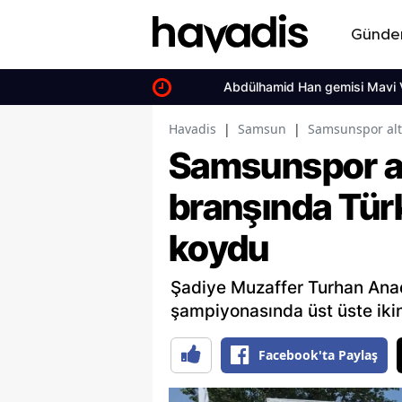
Günd
Abdülhamid Han gemisi Mavi Vatan’da d
Havadis
|
Samsun
|
Samsunspor alt
Samsunspor al
branşında Tür
koydu
Şadiye Muzaffer Turhan Anado
şampiyonasında üst üste ikin
Facebook'ta Paylaş