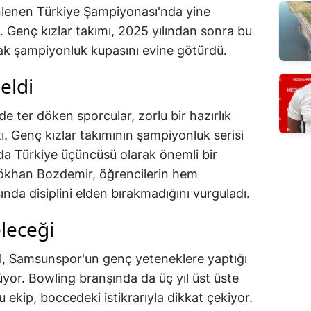
nlenen Türkiye Şampiyonası'nda yine
. Genç kızlar takımı, 2025 yılından sonra bu
arak şampiyonluk kupasını evine götürdü.
eldi
de ter döken sporcular, zorlu bir hazırlık
ı. Genç kızlar takımının şampiyonluk serisi
da Türkiye üçüncüsü olarak önemli bir
Gökhan Bozdemir, öğrencilerin hem
nda disiplini elden bırakmadığını vurguladı.
leceği
il, Samsunspor'un genç yeteneklere yaptığı
üyor. Bowling branşında da üç yıl üst üste
ekip, boccedeki istikrarıyla dikkat çekiyor.