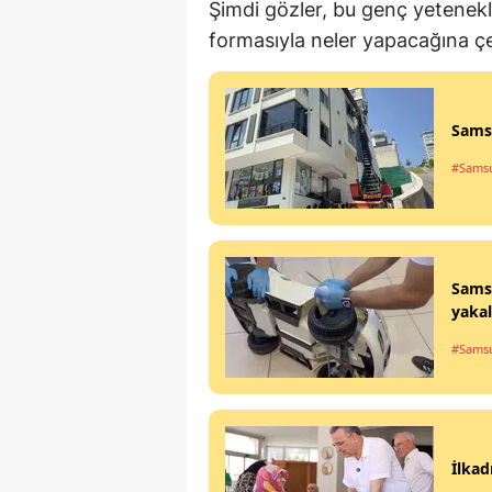
Şimdi gözler, bu genç yetenek
formasıyla neler yapacağına ç
Samsu
#Sams
Sams
yakal
#Sams
İlkad