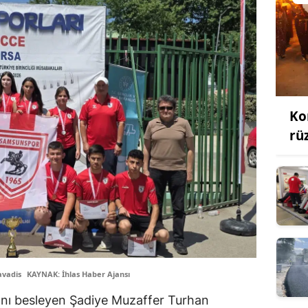
Ko
rü
avadis
KAYNAK: İhlas Haber Ajansı
ını besleyen Şadiye Muzaffer Turhan