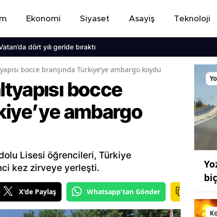
em
Ekonomi
Siyaset
Asayiş
Teknoloji
ört yılı geride bıraktı
yapısı bocce branşında Türkiye’ye ambargo koydu
Yo
tyapısı bocce
kiye’ye ambargo
lu Lisesi öğrencileri, Türkiye
Yo
ci kez zirveye yerleşti.
bi
X'de Paylaş
Whatsapp'tan Gönder
K