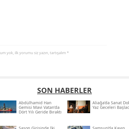
yorum yok, ilk yorumu siz yazın, tartışalım *
SON HABERLER
Abdülhamid Han
Aliağa’da Sanat Do
Gemisi Mavi Vatan’da
Yaz Geceleri Başlad
Dört Yılı Geride Bıraktı
Sason Girişinde Iki
Samsun’da Kayıp