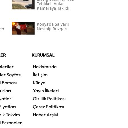
Tehlikeli Anlar
Kameraya Takıldı
Konya’da Şalvarlı
ver
Nostalji Rüzgarı
LER
KURUMSAL
leriler
Hakkımızda
ler Sayfası
İletişim
l Borsası
Künye
urları
Yayın İlkeleri
yatları
Gizlilik Politikası
Fiyatları
Çerez Politikası
ik Takvim
Haber Arşivi
i Eczaneler