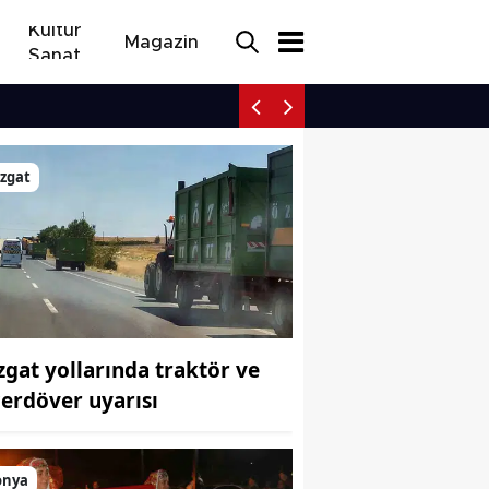
Kültür
Magazin
Sanat
Aliağa’da Sanat Dolu Ya
zgat
zgat yollarında traktör ve
çerdöver uyarısı
onya