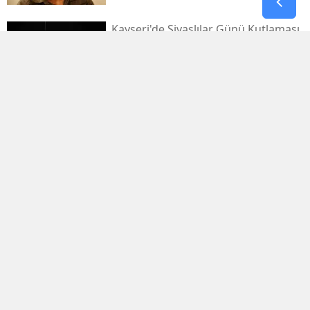
Kayseri'de Sivaslılar Günü Kutlaması
Ebru Yaşar Konseriyle Şenlendi
Balıkesir Manyas’ta Orman Yangını
Büyümeden Söndürüldü
Çorum’da Gece Yarısı Anız Yangını
Paniği
Ardahan Yollarında Gece Mesaisi
Başladı