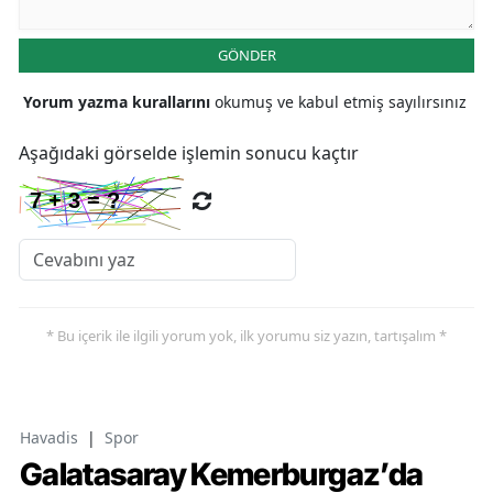
GÖNDER
Yorum yazma kurallarını
okumuş ve kabul etmiş sayılırsınız
Aşağıdaki görselde işlemin sonucu kaçtır
* Bu içerik ile ilgili yorum yok, ilk yorumu siz yazın, tartışalım *
Havadis
|
Spor
Galatasaray Kemerburgaz’da