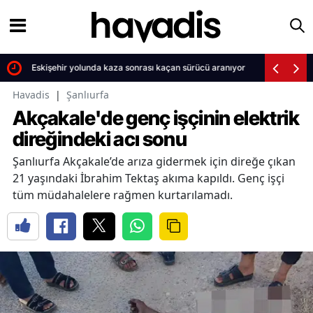
ü
Eskişehir yolunda kaza sonrası kaçan sürücü aranıyor
Havadis
|
Şanlıurfa
Akçakale'de genç işçinin elektrik
direğindeki acı sonu
Şanlıurfa Akçakale’de arıza gidermek için direğe çıkan
21 yaşındaki İbrahim Tektaş akıma kapıldı. Genç işçi
tüm müdahalelere rağmen kurtarılamadı.