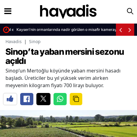
bul edildi
Kayseri'nin ormanlarında nadir görülen o misafir kameraya yakalandı
Havadis
|
Sinop
Sinop’ta yaban mersini sezonu
açıldı
Sinop’un Mertoğlu köyünde yaban mersini hasadı
başladı. Üreticiler bu yıl yüksek verim alırken
meyvenin kilogram fiyatı 700 lirayı buluyor.