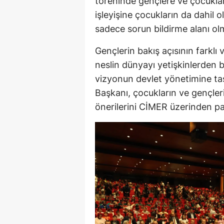
töreninde gençlere ve çocuklar
işleyişine çocukların da dahil
sadece sorun bildirme alanı olm
Gençlerin bakış açısının farklı
neslin dünyayı yetişkinlerden 
vizyonun devlet yönetimine taş
Başkanı, çocukların ve gençleri
önerilerini CİMER üzerinden payl