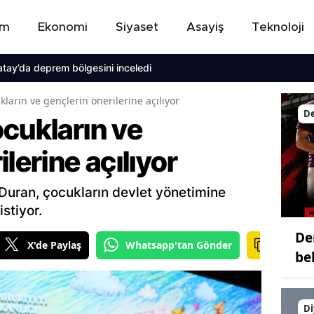
em
Ekonomi
Siyaset
Asayiş
Teknoloji
da deprem bölgesini inceledi
ların ve gençlerin önerilerine açılıyor
De
cukların ve
lerine açılıyor
 Duran, çocukların devlet yönetimine
istiyor.
De
X'de Paylaş
Whatsapp'tan Gönder
bel
Di