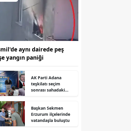
smil'de aynı dairede peş
şe yangın paniği
AK Parti Adana
teşkilatı seçim
sonrası sahadaki
hızını artırıyor
Başkan Sekmen
Erzurum ilçelerinde
vatandaşla buluştu