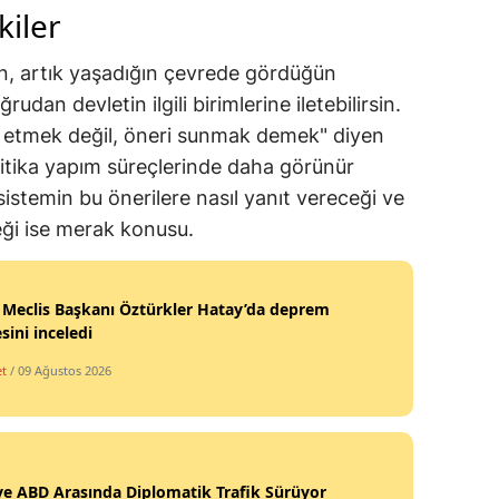
kiler
, artık yaşadığın çevrede gördüğün
rudan devletin ilgili birimlerine iletebilirsin.
etmek değil, öneri sunmak demek" diyen
olitika yapım süreçlerinde daha görünür
istemin bu önerilere nasıl yanıt vereceği ve
eği ise merak konusu.
Meclis Başkanı Öztürkler Hatay’da deprem
sini inceledi
et
/ 09 Ağustos 2026
ve ABD Arasında Diplomatik Trafik Sürüyor