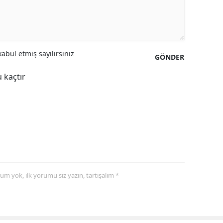
abul etmiş sayılırsınız
GÖNDER
 kaçtır
yorum yok, ilk yorumu siz yazın, tartışalım *