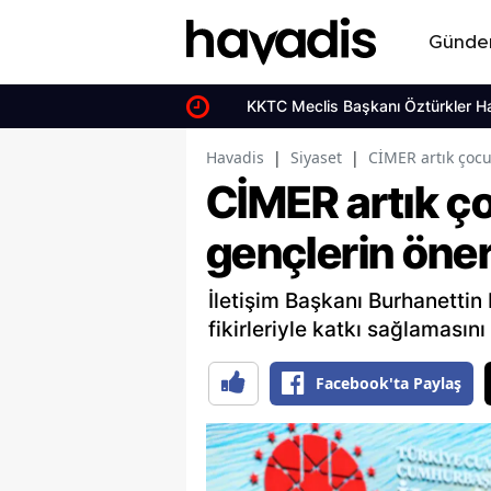
Günd
KKTC Meclis Başkanı Öztürkler Hatay’
Havadis
|
Siyaset
|
CİMER artık çocuk
CİMER artık ço
gençlerin öneri
İletişim Başkanı Burhanettin
fikirleriyle katkı sağlamasını 
Facebook'ta Paylaş