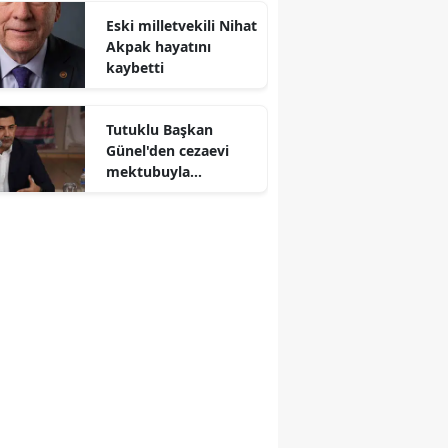
Eski milletvekili Nihat
Akpak hayatını
kaybetti
Tutuklu Başkan
Günel'den cezaevi
mektubuyla
operasyon tepkisi