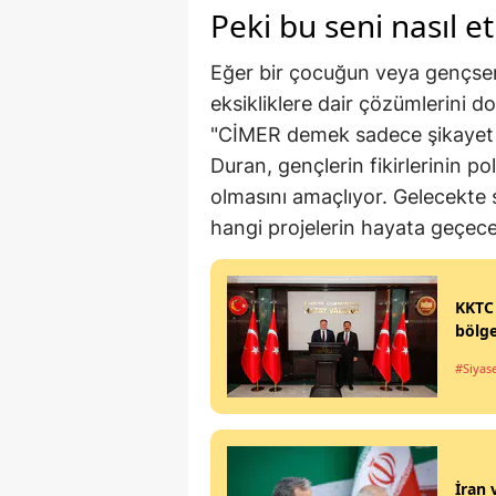
Peki bu seni nasıl et
Eğer bir çocuğun veya gençsen
eksikliklere dair çözümlerini doğ
"CİMER demek sadece şikayet 
Duran, gençlerin fikirlerinin p
olmasını amaçlıyor. Gelecekte s
hangi projelerin hayata geçec
KKTC 
bölge
#Siyas
İran 