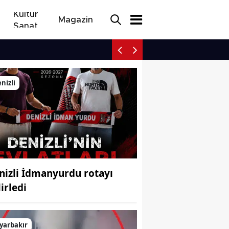
Kültür
Magazin
Sanat
İzmir'de incir şöleni Bar
nizli
nizli İdmanyurdu rotayı
irledi
yarbakır