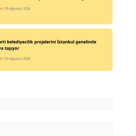
et
/ 09 Ağustos 2026
rti belediyecilik projelerini İstanbul genelinde
a taşıyor
et
/ 09 Ağustos 2026