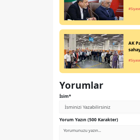
#Siyas
AK Pa
sahay
#Siyas
Yorumlar
İsim*
Yorum Yazın (500 Karakter)