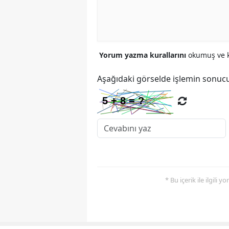
Yorum yazma kurallarını
okumuş ve k
Aşağıdaki görselde işlemin sonucu
* Bu içerik ile ilgili 