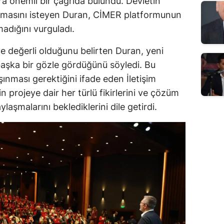
a önemli bir çağrıda bulundu. Devletin
 olmasını isteyen Duran, CİMER platformunun
adığını vurguladı.
 ve değerli olduğunu belirten Duran, yeni
başka bir gözle gördüğünü söyledi. Bu
ınması gerektiğini ifade eden İletişim
n projeye dair her türlü fikirlerini ve çözüm
aşmalarını beklediklerini dile getirdi.