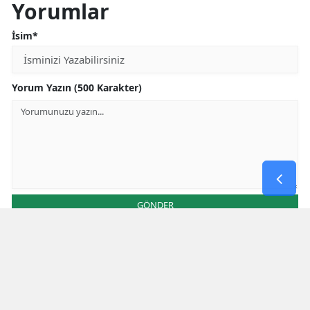
Yorumlar
İsim*
Yorum Yazın (500 Karakter)
GÖNDER
Yorum yazma kurallarını
okumuş ve kabul etmiş sayılırsınız
Aşağıdaki görselde işlemin sonucu kaçtır