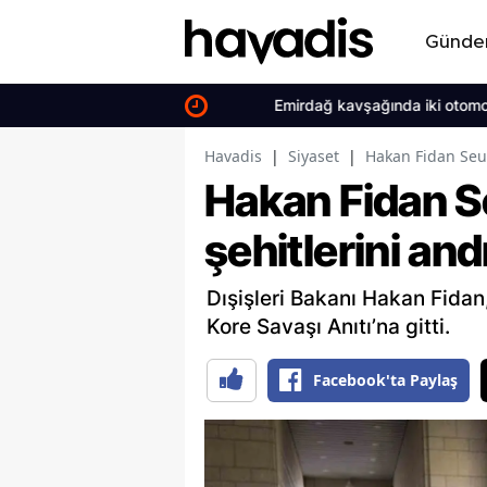
Günd
Emirdağ kavşağında iki otomobil çarpı
Havadis
|
Siyaset
|
Hakan Fidan Seul
Hakan Fidan S
şehitlerini and
Dışişleri Bakanı Hakan Fida
Kore Savaşı Anıtı’na gitti.
Facebook'ta Paylaş