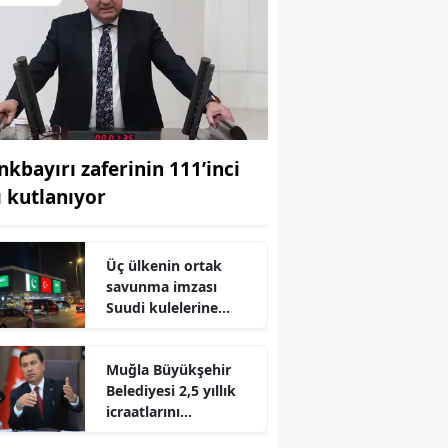
nkbayırı zaferinin 111’inci
ı kutlanıyor
Üç ülkenin ortak
savunma imzası
Suudi kulelerine
yansıdı
Muğla Büyükşehir
Belediyesi 2,5 yıllık
icraatlarını
vatandaşlara