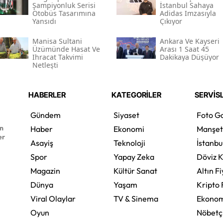
Şampiyonluk Serisi
İstanbul Sahaya
Otobüs Tasarımına
Adidas Imzasıyla
Yansıdı
Çıkıyor
Manisa Sultani
Ankara Ve Kayseri
Üzümünde Hasat Ve
Arası 1 Saat 45
Ihracat Takvimi
Dakikaya Düşüyor
Netleşti
HABERLER
KATEGORİLER
SERVİS
Gündem
Siyaset
Foto Ga
en
Haber
Ekonomi
Manşet
er
Asayiş
Teknoloji
İstanbu
Spor
Yapay Zeka
Döviz K
Magazin
Kültür Sanat
Altın Fi
Dünya
Yaşam
Kripto 
Viral Olaylar
TV & Sinema
Ekonom
Oyun
Nöbetç