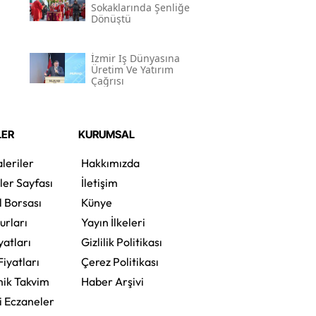
Sokaklarında Şenliğe
Dönüştü
İzmir Iş Dünyasına
Üretim Ve Yatırım
Çağrısı
LER
KURUMSAL
leriler
Hakkımızda
ler Sayfası
İletişim
l Borsası
Künye
urları
Yayın İlkeleri
yatları
Gizlilik Politikası
Fiyatları
Çerez Politikası
ik Takvim
Haber Arşivi
i Eczaneler