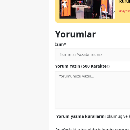
kuru
#Siyas
Yorumlar
İsim*
Yorum Yazın (500 Karakter)
Yorum yazma kurallarını
okumuş ve k
Aşağıdaki görselde işlemin sonucu