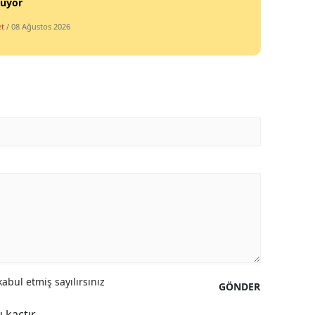
luyor
et
/ 08 Ağustos 2026
abul etmiş sayılırsınız
GÖNDER
 kaçtır