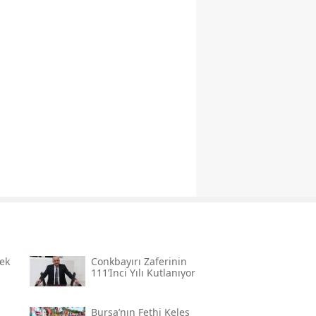
ek
Conkbayırı Zaferinin
111’inci Yılı Kutlanıyor
Bursa’nın Fethi Keles