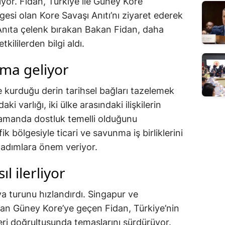
yor. Fidan, Türkiye ile Güney Kore
gesi olan Kore Savaşı Anıtı’nı ziyaret ederek
 Anıta çelenk bırakan Bakan Fidan, daha
ililerden bilgi aldı.
ama geliyor
e kurduğu derin tarihsel bağları tazelemek
ki varlığı, iki ülke arasındaki ilişkilerin
amanda dostluk temelli olduğunu
ik bölgesiyle ticari ve savunma iş birliklerini
k adımlara önem veriyor.
ıl ilerliyor
 turunu hızlandırdı. Singapur ve
an Güney Kore’ye geçen Fidan, Türkiye’nin
eri doğrultusunda temaslarını sürdürüyor.