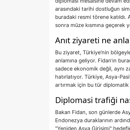
diplomasi mesaisine devam edi
arasındaki tarihi dostluğun sim
buradaki resmi törene katıldı.
sonra müze kısmına geçerek yetk
Anıt ziyareti ne anl
Bu ziyaret, Türkiye’nin bölgeyl
anlamına geliyor. Fidan’ın burada
sadece ekonomik değil, aynı z
hatırlatıyor. Türkiye, Asya-Pasif
artırmak için bu tür diplomati
Diplomasi trafiği nas
Bakan Fidan, son günlerde Asya
Endonezya duraklarının ardınd
"Yeniden Asya Girişimi" hedefl