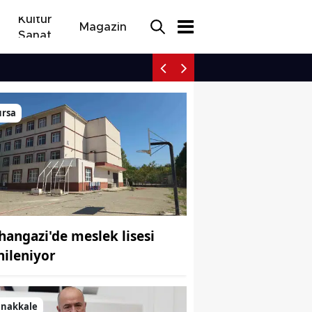
Kültür
Magazin
Sanat
Orhangazi'de meslek lise
ursa
hangazi'de meslek lisesi
nileniyor
anakkale