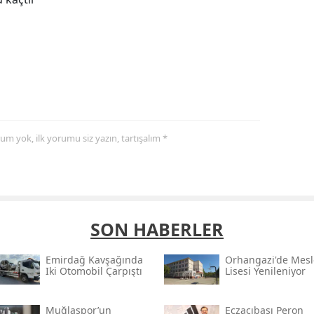
yorum yok, ilk yorumu siz yazın, tartışalım *
SON HABERLER
Emirdağ Kavşağında
Orhangazi'de Mesl
Iki Otomobil Çarpıştı
Lisesi Yenileniyor
Muğlaspor’un
Eczacıbaşı Peron