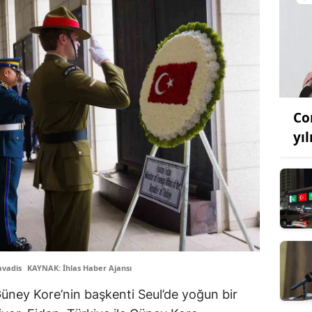
Co
yıl
avadis
KAYNAK: İhlas Haber Ajansı
Güney Kore’nin başkenti Seul’de yoğun bir