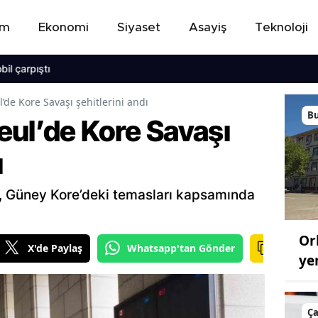
em
Ekonomi
Siyaset
Asayiş
Teknoloji
ştı
’de Kore Savaşı şehitlerini andı
B
eul’de Kore Savaşı
ı
n, Güney Kore’deki temasları kapsamında
Or
X'de Paylaş
Whatsapp'tan Gönder
ye
Ç