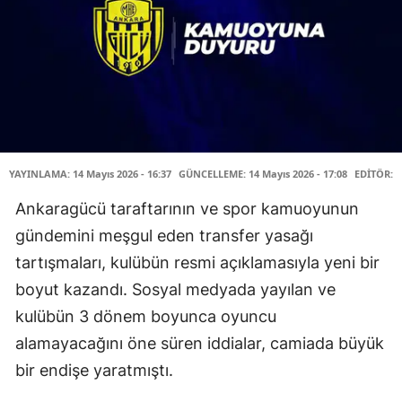
YAYINLAMA: 14 Mayıs 2026 - 16:37
GÜNCELLEME: 14 Mayıs 2026 - 17:08
EDİTÖR: 
Ankaragücü taraftarının ve spor kamuoyunun
gündemini meşgul eden transfer yasağı
tartışmaları, kulübün resmi açıklamasıyla yeni bir
boyut kazandı. Sosyal medyada yayılan ve
kulübün 3 dönem boyunca oyuncu
alamayacağını öne süren iddialar, camiada büyük
bir endişe yaratmıştı.