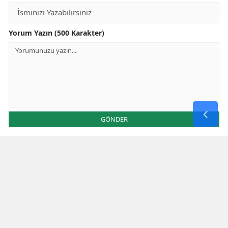
Yorum Yazın (500 Karakter)
GÖNDER
Yorum yazma kurallarını
okumuş ve kabul etmiş sayılırsınız
Aşağıdaki görselde işlemin sonucu kaçtır