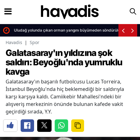
Uludağ yolunda çıkan orman yangını büyümeden söndürüldü
Havadis
|
Spor
Galatasaray'ın yıldızına şok
saldırı: Beyoğlu'nda yumruklu
kavga
Galatasaray'ın başarılı futbolcusu Lucas Torreira,
İstanbul Beyoğlu'nda hiç beklemediği bir saldırıyla
karşı karşıya kaldı. Camiikebir Mahallesi'ndeki bir
alışveriş merkezinin önünde bulunan kafede vakit
geçirdiği sırada, Y.Y.