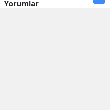
Yorumlar
İsim*
Yorum Yazın (500 Karakter)
GÖNDER
Yorum yazma kurallarını
okumuş ve kabul etmiş sayılırsınız
Aşağıdaki görselde işlemin sonucu kaçtır