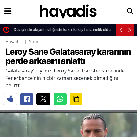
Düziçi’nde akşam trafiğinde kaza İki kişi hastanelik oldu
Havadis
|
Spor
Leroy Sane Galatasaray kararının
perde arkasını anlattı
Galatasaray’ın yıldızı Leroy Sane, transfer sürecinde
Fenerbahçe’nin hiçbir zaman seçenek olmadığını
belirtti.