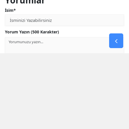
Yorumlar
İsim*
Yorum Yazın (500 Karakter)
GÖNDER
Yorum yazma kurallarını
okumuş ve kabul etmiş sayılırsınız
Aşağıdaki görselde işlemin sonucu kaçtır