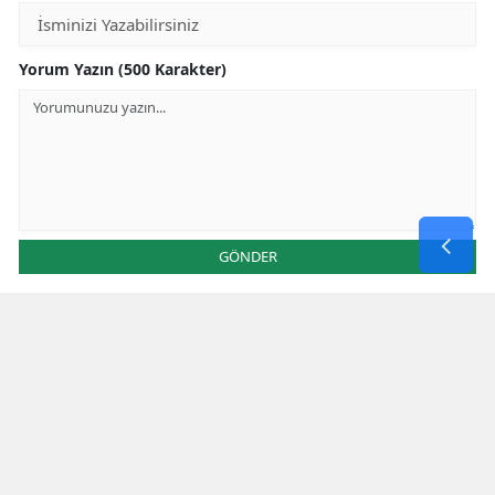
Yorum Yazın (500 Karakter)
GÖNDER
Yorum yazma kurallarını
okumuş ve kabul etmiş sayılırsınız
Aşağıdaki görselde işlemin sonucu kaçtır