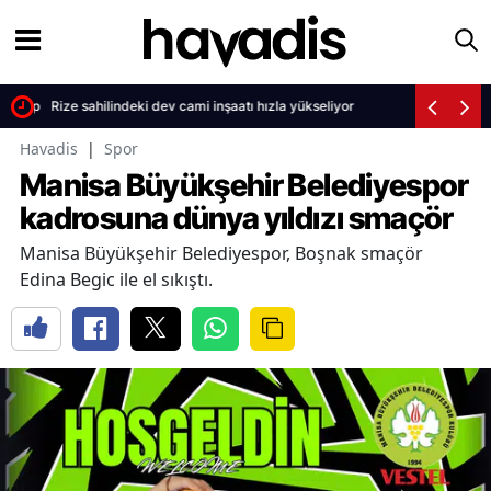
 tepki çekti
Rize sahilindeki dev cami inşaatı hızla yükseliyor
Havadis
|
Spor
Manisa Büyükşehir Belediyespor
kadrosuna dünya yıldızı smaçör
Manisa Büyükşehir Belediyespor, Boşnak smaçör
Edina Begic ile el sıkıştı.