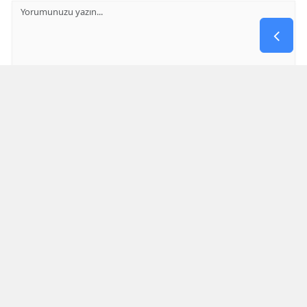
GÖNDER
Yorum yazma kurallarını
okumuş ve kabul etmiş sayılırsınız
Aşağıdaki görselde işlemin sonucu kaçtır
* Bu içerik ile ilgili yorum yok, ilk yorumu siz yazın, tartışalım *