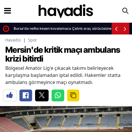
Bursa'da nefes kesen kovalamaca Çalıntı araç sürücüsüne rekor ceza
Havadis
|
Spor
Mersin'de kritik maçı ambulans
krizi bitirdi
Bölgesel Amatör Lig'e çıkacak takımı belirleyecek
karşılaşma başlamadan iptal edildi. Hakemler statta
ambulans görmeyince maçı oynatmadı.