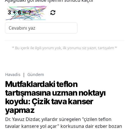
Aşağıdaki görselde işlemin sonucu kaçtır
* Bu içerik ile ilgili yorum yok, ilk yorumu siz yazın, tartışalım *
Havadis
|
Gündem
Mutfaklardaki teflon
tartışmasına uzman noktayı
koydu: Çizik tava kanser
yapmaz
Dr. Yavuz Dizdar, yıllardır süregelen "çizilen teflon
tavalar kansere yol açar" korkusuna dair ezber bozan