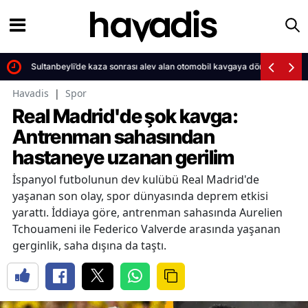
Sultanbeyli’de kaza sonrası alev alan otomobil kavgaya dönüştü
Havadis
|
Spor
Real Madrid'de şok kavga:
Antrenman sahasından
hastaneye uzanan gerilim
İspanyol futbolunun dev kulübü Real Madrid'de
yaşanan son olay, spor dünyasında deprem etkisi
yarattı. İddiaya göre, antrenman sahasında Aurelien
Tchouameni ile Federico Valverde arasında yaşanan
gerginlik, saha dışına da taştı.