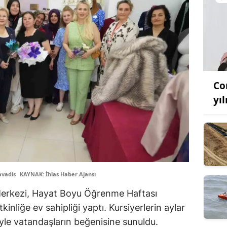
Co
yıl
avadis
KAYNAK: İhlas Haber Ajansı
Merkezi, Hayat Boyu Öğrenme Haftası
inliğe ev sahipliği yaptı. Kursiyerlerin aylar
iyle vatandaşların beğenisine sunuldu.