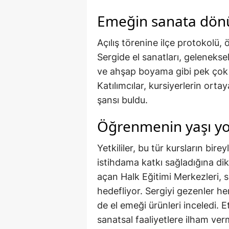
Emeğin sanata dö
Açılış törenine ilçe protokolü,
Sergide el sanatları, geleneksel
ve ahşap boyama gibi pek çok f
Katılımcılar, kursiyerlerin ort
şansı buldu.
Öğrenmenin yaşı y
Yetkililer, bu tür kursların bire
istihdama katkı sağladığına di
açan Halk Eğitimi Merkezleri, 
hedefliyor. Sergiyi gezenler h
de el emeği ürünleri inceledi.
sanatsal faaliyetlere ilham ver