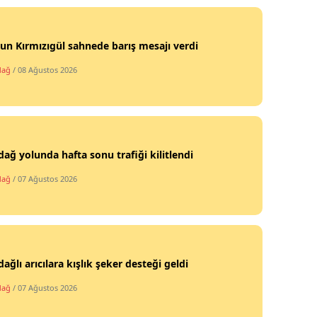
n Kırmızıgül sahnede barış mesajı verdi
dağ
/ 08 Ağustos 2026
dağ yolunda hafta sonu trafiği kilitlendi
dağ
/ 07 Ağustos 2026
dağlı arıcılara kışlık şeker desteği geldi
dağ
/ 07 Ağustos 2026