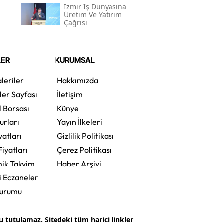
İzmir Iş Dünyasına
Üretim Ve Yatırım
Çağrısı
LER
KURUMSAL
leriler
Hakkımızda
ler Sayfası
İletişim
l Borsası
Künye
urları
Yayın İlkeleri
yatları
Gizlilik Politikası
Fiyatları
Çerez Politikası
ik Takvim
Haber Arşivi
i Eczaneler
Durumu
tutulamaz. Sitedeki tüm harici linkler