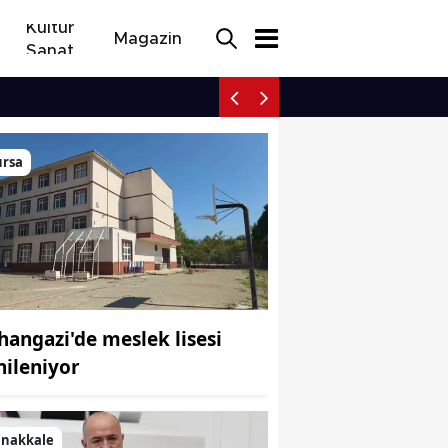
Kültür
Magazin
Sanat
Orhangazi'de meslek lise
ursa
hangazi'de meslek lisesi
nileniyor
anakkale