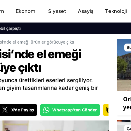
em
Ekonomi
Siyaset
Asayiş
Teknoloji
ştı
i’nde el emeği ürünler görücüye çıktı
B
si’nde el emeği
ye çıktı
oyunca ürettikleri eserleri sergiliyor.
dan giyim tasarımlarına kadar geniş bir
Or
ye
X'de Paylaş
Whatsapp'tan Gönder
Ç