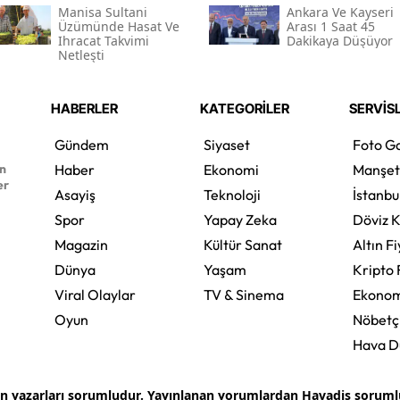
Manisa Sultani
Ankara Ve Kayseri
Üzümünde Hasat Ve
Arası 1 Saat 45
Ihracat Takvimi
Dakikaya Düşüyor
Netleşti
HABERLER
KATEGORİLER
SERVİS
Gündem
Siyaset
Foto Ga
en
Haber
Ekonomi
Manşet
er
Asayiş
Teknoloji
İstanbu
Spor
Yapay Zeka
Döviz K
Magazin
Kültür Sanat
Altın Fi
Dünya
Yaşam
Kripto 
Viral Olaylar
TV & Sinema
Ekonom
Oyun
Nöbetç
Hava 
an yazarları sorumludur. Yayınlanan yorumlardan Havadis sorumlu 