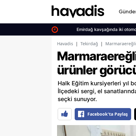
Günd
Emirdağ kavşağında iki otomobil çarpı
Havadis
|
Tekirdağ
|
Marmaraereğlis
Marmaraereğli
ürünler görücü
Halk Eğitim kursiyerleri yıl b
İlçedeki sergi, el sanatların
seçki sunuyor.
Facebook'ta Paylaş