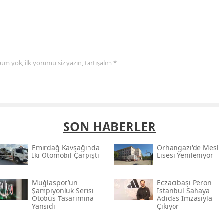
yorum yok, ilk yorumu siz yazın, tartışalım *
SON HABERLER
Emirdağ Kavşağında
Orhangazi'de Mesl
Iki Otomobil Çarpıştı
Lisesi Yenileniyor
Muğlaspor’un
Eczacıbaşı Peron
Şampiyonluk Serisi
İstanbul Sahaya
Otobüs Tasarımına
Adidas Imzasıyla
Yansıdı
Çıkıyor