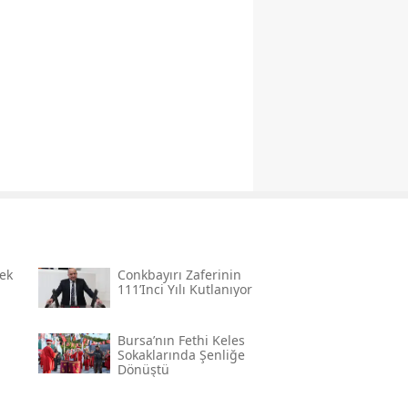
ek
Conkbayırı Zaferinin
111’inci Yılı Kutlanıyor
Bursa’nın Fethi Keles
Sokaklarında Şenliğe
Dönüştü