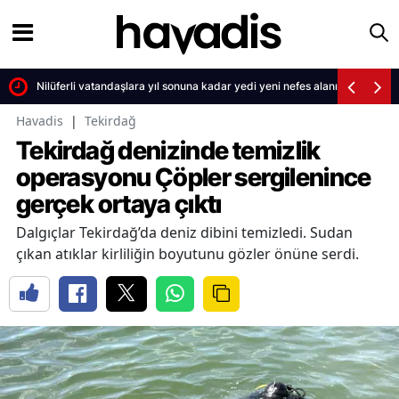
Nilüferli vatandaşlara yıl sonuna kadar yedi yeni nefes alanı
Havadis
|
Tekirdağ
Tekirdağ denizinde temizlik
operasyonu Çöpler sergilenince
gerçek ortaya çıktı
Dalgıçlar Tekirdağ’da deniz dibini temizledi. Sudan
çıkan atıklar kirliliğin boyutunu gözler önüne serdi.