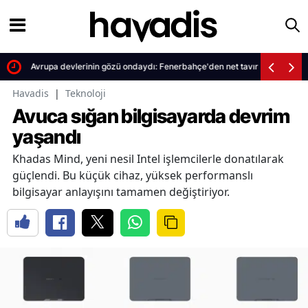
Avrupa devlerinin gözü ondaydı: Fenerbahçe'den net tavır
Havadis
|
Teknoloji
Avuca sığan bilgisayarda devrim
yaşandı
Khadas Mind, yeni nesil Intel işlemcilerle donatılarak
güçlendi. Bu küçük cihaz, yüksek performanslı
bilgisayar anlayışını tamamen değiştiriyor.