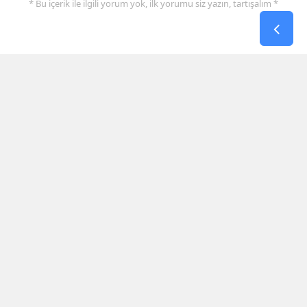
* Bu içerik ile ilgili yorum yok, ilk yorumu siz yazın, tartışalım *
SON HABERLER
Yozgatlı Depremzedeler Yeni
Evlerine Kavuştu
Avrupa Devlerinin Gözü Ondaydı:
Fenerbahçe'den Net Tavır
Sosyal Medyada Şov Yapan
Sürücüye Ağır Fatura