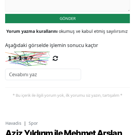
GÖNDER
Yorum yazma kurallarını
okumuş ve kabul etmiş sayılırsınız
Aşağıdaki görselde işlemin sonucu kaçtır
* Bu içerik ile ilgili yorum yok, ilk yorumu siz yazın, tartışalım *
Havadis
|
Spor
Aziz Yıldırım ile Mehmet Arslan