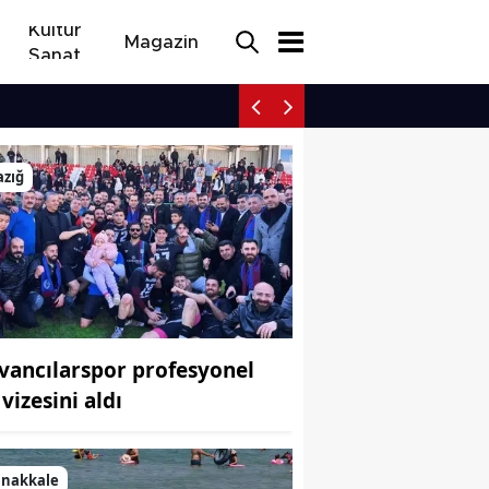
Kültür
Magazin
Sanat
Çanakkale Kepez sahilin
azığ
vancılarspor profesyonel
 vizesini aldı
anakkale