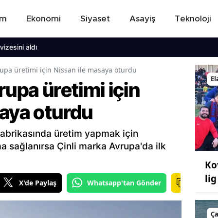
em
Ekonomi
Siyaset
Asayiş
Teknoloji
 aldı
rupa üretimi için Nissan ile masaya oturdu
El
rupa üretimi için
saya oturdu
 fabrikasında üretim yapmak için
a sağlanırsa Çinli marka Avrupa'da ilk
Ko
lig
X'de Paylaş
Whatsapp'tan Gönder
Ç