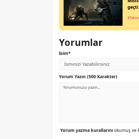
Mistf
geçti
#Tekno
Yorumlar
İsim*
Yorum Yazın (500 Karakter)
Yorum yazma kurallarını
okumuş ve k