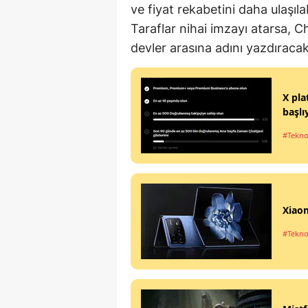
ve fiyat rekabetini daha ulaşıla
Taraflar nihai imzayı atarsa, C
devler arasına adını yazdıracak
X pla
başlı
#Tekno
Xiaom
#Tekno