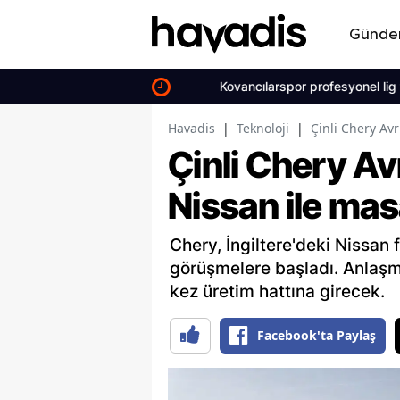
Günd
Kovancılarspor profesyonel lig vizesini
Havadis
|
Teknoloji
|
Çinli Chery Av
Çinli Chery Av
Nissan ile ma
Chery, İngiltere'deki Nissan
görüşmelere başladı. Anlaşm
kez üretim hattına girecek.
Facebook'ta Paylaş