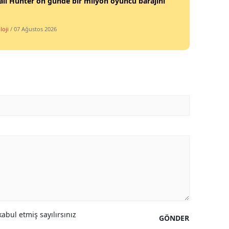
all Hunter on günde bir milyon oyuncu barajını
loji
/ 07 Ağustos 2026
abul etmiş sayılırsınız
GÖNDER