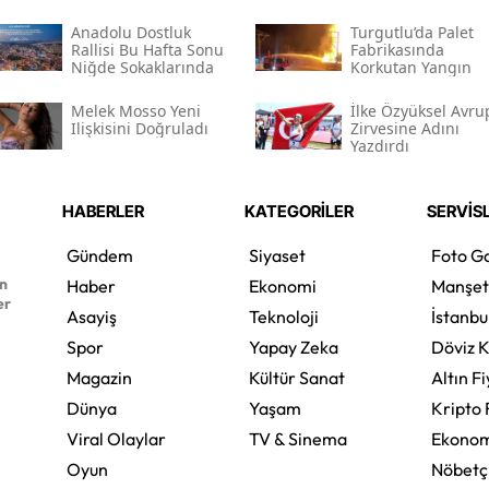
Anadolu Dostluk
Turgutlu’da Palet
Rallisi Bu Hafta Sonu
Fabrikasında
Niğde Sokaklarında
Korkutan Yangın
Melek Mosso Yeni
İlke Özyüksel Avru
Ilişkisini Doğruladı
Zirvesine Adını
Yazdırdı
HABERLER
KATEGORİLER
SERVİS
Gündem
Siyaset
Foto Ga
en
Haber
Ekonomi
Manşet
er
Asayiş
Teknoloji
İstanbu
Spor
Yapay Zeka
Döviz K
Magazin
Kültür Sanat
Altın Fi
Dünya
Yaşam
Kripto 
Viral Olaylar
TV & Sinema
Ekonom
Oyun
Nöbetç