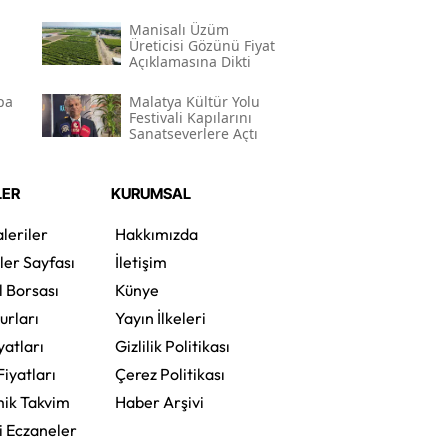
Manisalı Üzüm
Üreticisi Gözünü Fiyat
Açıklamasına Dikti
pa
Malatya Kültür Yolu
Festivali Kapılarını
Sanatseverlere Açtı
LER
KURUMSAL
leriler
Hakkımızda
ler Sayfası
İletişim
l Borsası
Künye
urları
Yayın İlkeleri
yatları
Gizlilik Politikası
Fiyatları
Çerez Politikası
ik Takvim
Haber Arşivi
i Eczaneler