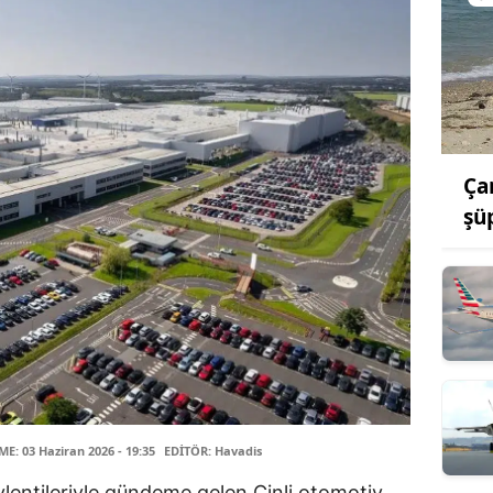
Ça
şü
: 03 Haziran 2026 - 19:35
EDİTÖR: Havadis
ylentileriyle gündeme gelen Çinli otomotiv