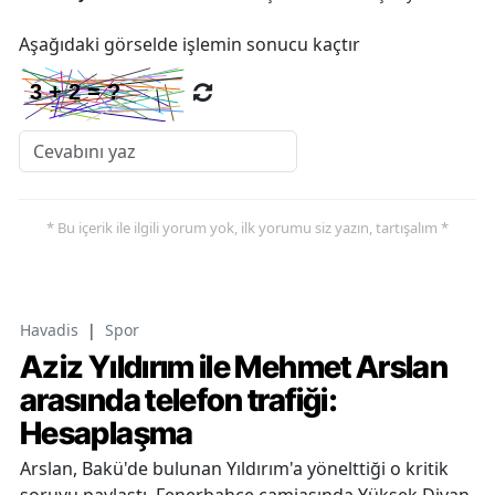
Aşağıdaki görselde işlemin sonucu kaçtır
* Bu içerik ile ilgili yorum yok, ilk yorumu siz yazın, tartışalım *
Havadis
|
Spor
Aziz Yıldırım ile Mehmet Arslan
arasında telefon trafiği:
Hesaplaşma
Arslan, Bakü'de bulunan Yıldırım'a yönelttiği o kritik
soruyu paylaştı. Fenerbahçe camiasında Yüksek Divan