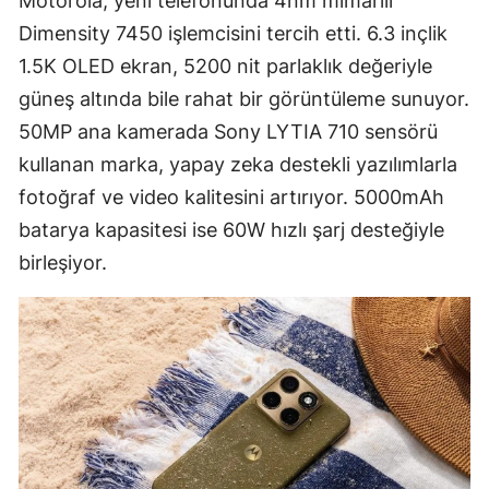
Motorola, yeni telefonunda 4nm mimarili
Dimensity 7450 işlemcisini tercih etti. 6.3 inçlik
1.5K OLED ekran, 5200 nit parlaklık değeriyle
güneş altında bile rahat bir görüntüleme sunuyor.
50MP ana kamerada Sony LYTIA 710 sensörü
kullanan marka, yapay zeka destekli yazılımlarla
fotoğraf ve video kalitesini artırıyor. 5000mAh
batarya kapasitesi ise 60W hızlı şarj desteğiyle
birleşiyor.