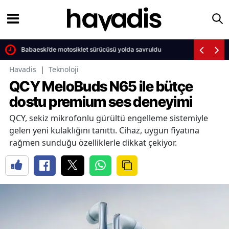
Babaeski’de motosiklet sürücüsü yolda savruldu
Havadis
|
Teknoloji
QCY MeloBuds N65 ile bütçe
dostu premium ses deneyimi
QCY, sekiz mikrofonlu gürültü engelleme sistemiyle
gelen yeni kulaklığını tanıttı. Cihaz, uygun fiyatına
rağmen sunduğu özelliklerle dikkat çekiyor.