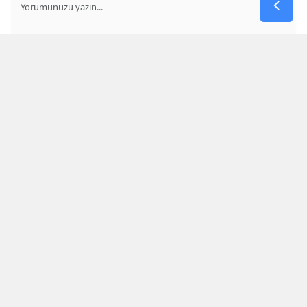
GÖNDER
Yorum yazma kurallarını
okumuş ve kabul etmiş sayılırsınız
Aşağıdaki görselde işlemin sonucu kaçtır
* Bu içerik ile ilgili yorum yok, ilk yorumu siz yazın, tartışalım *