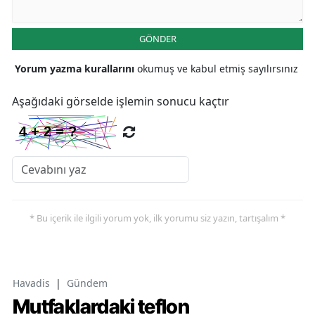
GÖNDER
Yorum yazma kurallarını
okumuş ve kabul etmiş sayılırsınız
Aşağıdaki görselde işlemin sonucu kaçtır
* Bu içerik ile ilgili yorum yok, ilk yorumu siz yazın, tartışalım *
Havadis
|
Gündem
Mutfaklardaki teflon