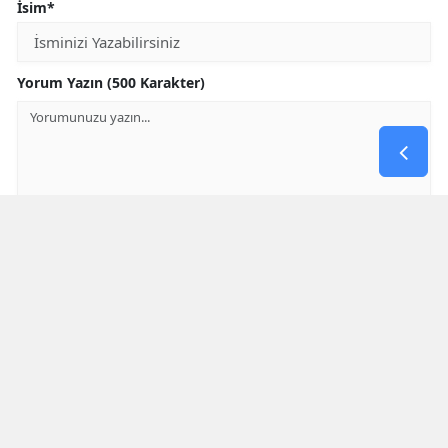
İsim*
Yorum Yazın (500 Karakter)
GÖNDER
Yorum yazma kurallarını
okumuş ve kabul etmiş sayılırsınız
Aşağıdaki görselde işlemin sonucu kaçtır