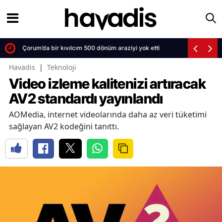
Çorum’da bir kıvılcım 500 dönüm araziyi yok etti
Havadis
|
Teknoloji
Video izleme kalitenizi artıracak
AV2 standardı yayınlandı
AOMedia, internet videolarında daha az veri tüketimi
sağlayan AV2 kodeğini tanıttı.