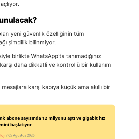
açlıyor.
sunulacak?
an yeni güvenlik özelliğinin tüm
ğı şimdilik bilinmiyor.
yle birlikte WhatsApp’ta tanımadığınız
arşı daha dikkatli ve kontrollü bir kullanım
mesajlara karşı kapıya küçük ama akıllı bir
ink abone sayısında 12 milyonu aştı ve gigabit hız
ini başlatıyor
loji
/ 05 Ağustos 2026