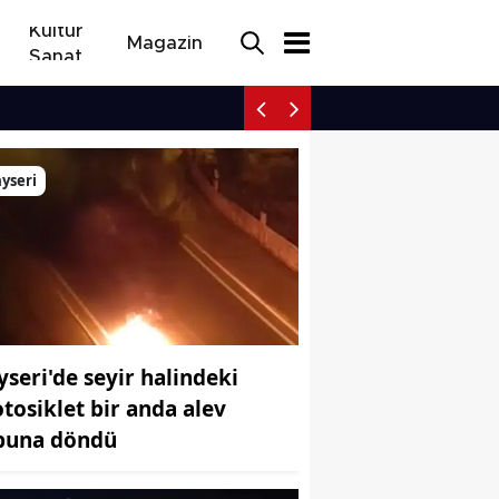
Kültür
Magazin
Sanat
İnegöl yolunda elektrikli 
ı gelecek
yseri
yseri'de seyir halindeki
tosiklet bir anda alev
puna döndü