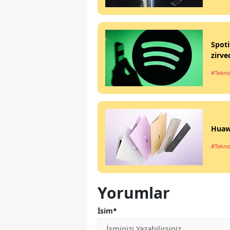
Spoti
zirve
#Tekno
Huawe
#Tekno
Yorumlar
İsim*