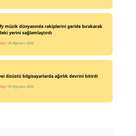
fy müzik dünyasında rakiplerini geride bırakarak
deki yerini sağlamlaştırdı
loji
/ 05 Ağustos 2026
i dizüstü bilgisayarlarda ağırlık devrini bitirdi
loji
/ 05 Ağustos 2026