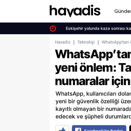
Günd
Eskişehir yolunda kaza sonrası kaçan
Havadis
|
Teknoloji
|
WhatsApp’tan d
WhatsApp’tan d
yeni önlem: T
numaralar için
WhatsApp, kullanıcıları dolan
yeni bir güvenlik özelliği üz
kayıtlı olmayan bir numarada
edecek ve şüpheli durumlard
Facebook'ta Paylaş