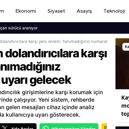
em
Ekonomi
Siyaset
Asayiş
Teknoloji
 sürücü aranıyor
olandırıcılara karşı yeni önlem: Tanımadığınız numaralar için uyar
Ka
olandırıcılara karşı
anımadığınız
 uyarı gelecek
dırıcılık girişimlerine karşı korumak için
Ka
erinde çalışıyor. Yeni sistem, rehberde
mo
n gelen mesajları cihaz içinde analiz
to
a kullanıcıya uyarı gösterecek.
X'de Paylaş
Whatsapp'tan Gönder