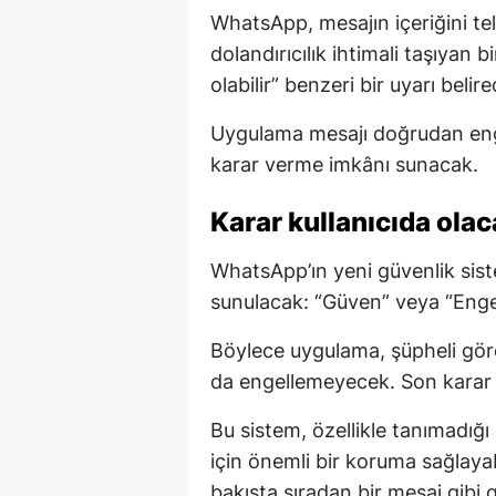
WhatsApp, mesajın içeriğini te
dolandırıcılık ihtimali taşıyan b
olabilir” benzeri bir uyarı belir
Uygulama mesajı doğrudan eng
karar verme imkânı sunacak.
Karar kullanıcıda ola
WhatsApp’ın yeni güvenlik sist
sunulacak: “Güven” veya “Engel
Böylece uygulama, şüpheli gör
da engellemeyecek. Son karar y
Bu sistem, özellikle tanımadığı
için önemli bir koruma sağlayabil
bakışta sıradan bir mesaj gibi 