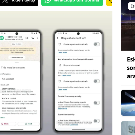
Es
Es
so
ar