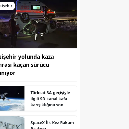
kişehir
kişehir yolunda kaza
nrası kaçan sürücü
anıyor
Türksat 3A geçişiyle
ilgili SD kanal kafa
karışıklığına son
SpaceX İlk Kez Rakam
Paylaştı