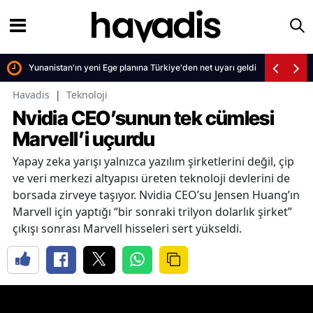
Yunanistan'ın yeni Ege planına Türkiye'den net uyarı geldi
Havadis
|
Teknoloji
Nvidia CEO’sunun tek cümlesi
Marvell’i uçurdu
Yapay zeka yarışı yalnızca yazılım şirketlerini değil, çip
ve veri merkezi altyapısı üreten teknoloji devlerini de
borsada zirveye taşıyor. Nvidia CEO’su Jensen Huang’ın
Marvell için yaptığı “bir sonraki trilyon dolarlık şirket”
çıkışı sonrası Marvell hisseleri sert yükseldi.