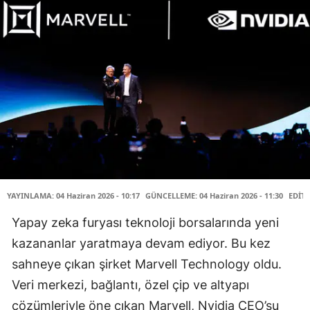
YAYINLAMA: 04 Haziran 2026 - 10:17
GÜNCELLEME: 04 Haziran 2026 - 11:30
EDİTÖ
Yapay zeka furyası teknoloji borsalarında yeni
kazananlar yaratmaya devam ediyor. Bu kez
sahneye çıkan şirket Marvell Technology oldu.
Veri merkezi, bağlantı, özel çip ve altyapı
çözümleriyle öne çıkan Marvell, Nvidia CEO’su