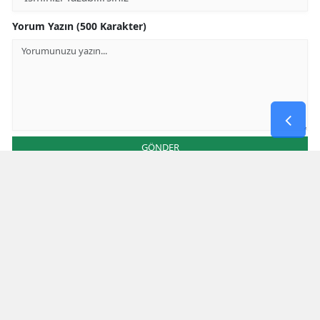
Yorum Yazın (500 Karakter)
GÖNDER
Yorum yazma kurallarını
okumuş ve kabul etmiş sayılırsınız
Aşağıdaki görselde işlemin sonucu kaçtır