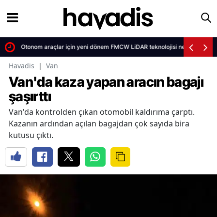
Otonom araçlar için yeni dönem FMCW LiDAR teknolojisi nedir
Havadis
|
Van
Van'da kaza yapan aracın bagajı
şaşırttı
Van'da kontrolden çıkan otomobil kaldırıma çarptı.
Kazanın ardından açılan bagajdan çok sayıda bira
kutusu çıktı.