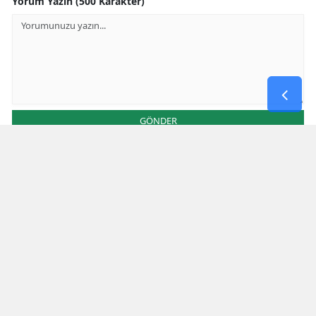
Yorum Yazın (500 Karakter)
GÖNDER
Yorum yazma kurallarını
okumuş ve kabul etmiş sayılırsınız
Aşağıdaki görselde işlemin sonucu kaçtır
* Bu içerik ile ilgili yorum yok, ilk yorumu siz yazın, tartışalım *