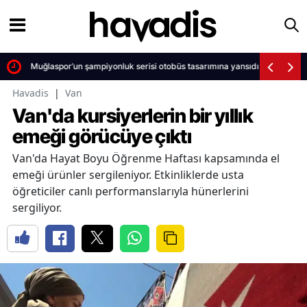
Muğlaspor’un şampiyonluk serisi otobüs tasarımına yansıdı
Havadis
|
Van
Van'da kursiyerlerin bir yıllık
emeği görücüye çıktı
Van'da Hayat Boyu Öğrenme Haftası kapsamında el
emeği ürünler sergileniyor. Etkinliklerde usta
öğreticiler canlı performanslarıyla hünerlerini
sergiliyor.