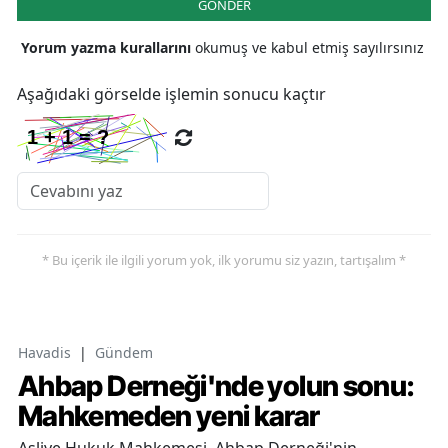
GÖNDER
Yorum yazma kurallarını
okumuş ve kabul etmiş sayılırsınız
Aşağıdaki görselde işlemin sonucu kaçtır
* Bu içerik ile ilgili yorum yok, ilk yorumu siz yazın, tartışalım *
Havadis
|
Gündem
Ahbap Derneği'nde yolun sonu:
Mahkemeden yeni karar
Asliye Hukuk Mahkemesi, Ahbap Derneği'nin