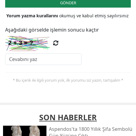
GÖNDER
Yorum yazma kurallarını
okumuş ve kabul etmiş sayılırsınız
Aşağıdaki görselde işlemin sonucu kaçtır
* Bu içerik ile ilgili yorum yok, ilk yorumu siz yazın, tartışalım *
SON HABERLER
Aspendos'ta 1800 Yıllık Şifa Sembolü
Gün Yüzüne Çıktı