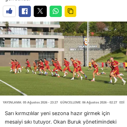
YAYINLAMA: 05 Ağustos 2026 - 23:27
GÜNCELLEME: 06 Ağustos 2026 - 02:27
EDİT
Sarı kırmızılılar yeni sezona hazır girmek için
mesaiyi sıkı tutuyor. Okan Buruk yönetimindeki