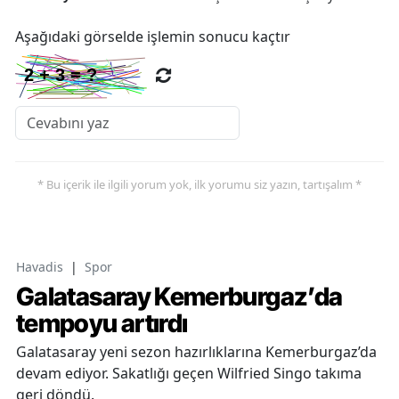
Aşağıdaki görselde işlemin sonucu kaçtır
* Bu içerik ile ilgili yorum yok, ilk yorumu siz yazın, tartışalım *
Havadis
|
Spor
Galatasaray Kemerburgaz’da
tempoyu artırdı
Galatasaray yeni sezon hazırlıklarına Kemerburgaz’da
devam ediyor. Sakatlığı geçen Wilfried Singo takıma
geri döndü.